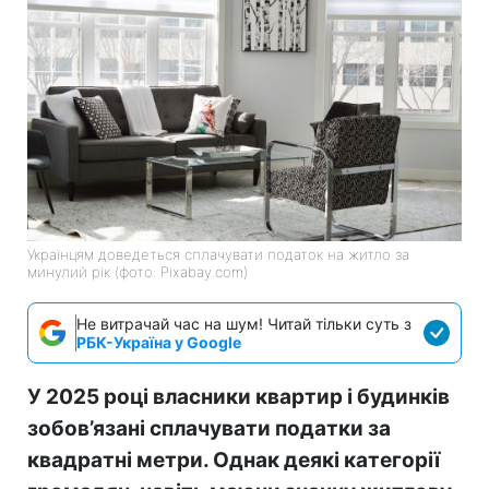
Українцям доведеться сплачувати податок на житло за
минулий рік (фото: Pixabay.com)
Не витрачай час на шум! Читай тільки суть з
РБК-Україна у Google
У 2025 році власники квартир і будинків
зобов’язані сплачувати податки за
квадратні метри. Однак деякі категорії