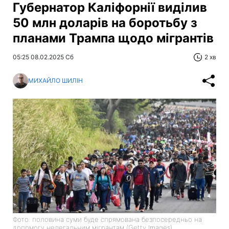
Губернатор Каліфорнії виділив
50 млн доларів на боротьбу з
планами Трампа щодо мігрантів
05:25 08.02.2025 Сб
2 хв
МИХАЙЛО ШИЛІН
Фото: половина суми буде спрямована безпосередньо на
допомогу нелегальним мігрантам (Getty Images)