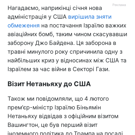
Нагадаємо, наприкінці січня нова
адміністрація у США
вирішила зняти
обмеження
на постачання Ізраїлю важких
авіаційних бомб, таким чином скасувавши
заборону Джо Байдена. Ця заборона в
травні минулого року спричинила одну з
найбільших криз у відносинах між США та
Ізраїлем за час війни в Секторі Гази.
Візит Нетаньяху до США
Також ми повідомляли, що 4 лютого
прем'єр-міністр Ізраїлю Біньямін
Нетаньяху відвідав з офіційним візитом
Вашингтон, це був перший візит
іноземного політика до Трампа на посаді