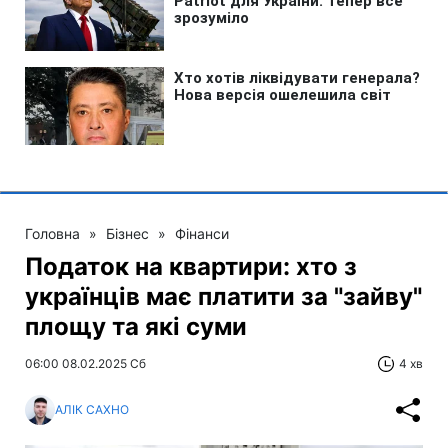
Головна
»
Бізнес
»
Фінанси
Податок на квартири: хто з
українців має платити за "зайву"
площу та які суми
06:00 08.02.2025 Сб
4 хв
АЛІК САХНО