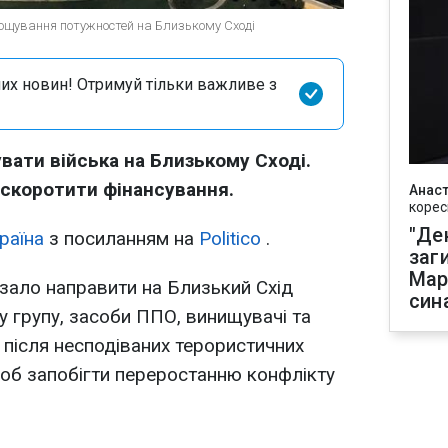
рощування потужностей на Близькому Сході
их новин! Отримуй тільки важливе з
ати війська на Близькому Сході.
 скоротити фінансування.
Анаст
корес
"Де
раїна
з посиланням на
Politico
.
заг
Мар
зало направити на Близький Схід
син
у групу, засоби ППО, винищувачі та
 після несподіваних терористичних
 щоб запобігти переростанню конфлікту