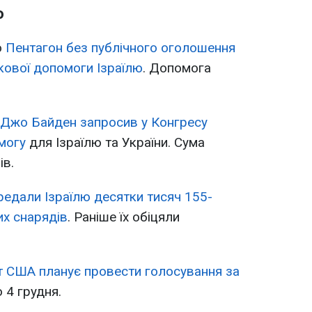
ю
о
Пентагон без публічного оголошення
кової допомоги Ізраїлю
. Допомога
Джо Байден запросив у Конгресу
могу
для Ізраїлю та України. Сума
ів.
едали Ізраїлю десятки тисяч 155-
их снарядів
. Раніше їх обіцяли
т США планує провести голосування за
ю 4 грудня.