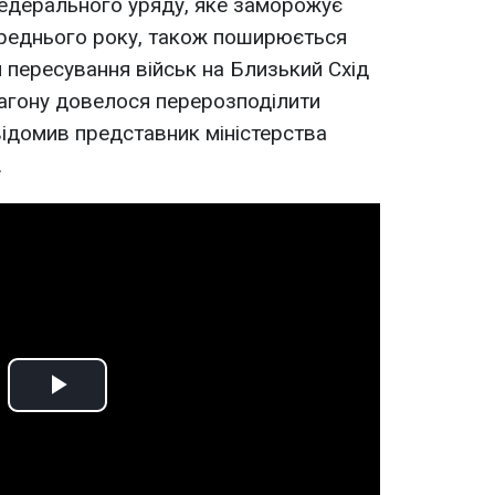
едерального уряду, яке заморожує
ереднього року, також поширюється
и пересування військ на Близький Схід
тагону довелося перерозподілити
відомив представник міністерства
.
Play
Video