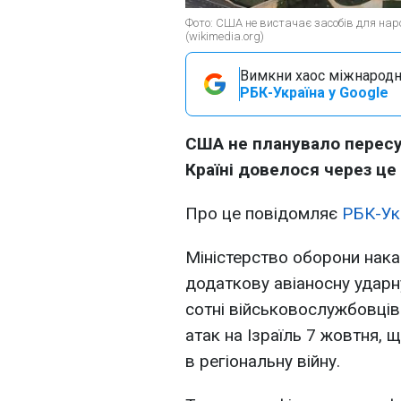
Фото: США не вистачає засобів для на
(wikimedia.org)
Вимкни хаос міжнародн
РБК-Україна у Google
США не планувало пересув
Країні довелося через це
Про це повідомляє
РБК-Ук
Міністерство оборони нака
додаткову авіаносну ударн
сотні військовослужбовців
атак на Ізраїль 7 жовтня,
в регіональну війну.