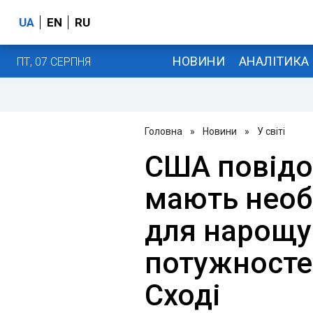
UA
EN
RU
НОВИНИ
АНАЛІТИКА
ПТ, 07 СЕРПНЯ
Головна
»
Новини
»
У світі
США повідо
мають необ
для нарощу
потужносте
Сході