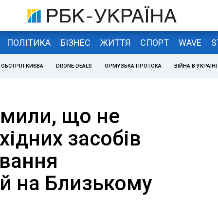
ПОЛІТИКА
БІЗНЕС
ЖИТТЯ
СПОРТ
WAVE
S
ОБСТРІЛ КИЄВА
DRONE DEALS
ОРМУЗЬКА ПРОТОКА
ВІЙНА В УКРАЇНІ
мили, що не
хідних засобів
вання
й на Близькому