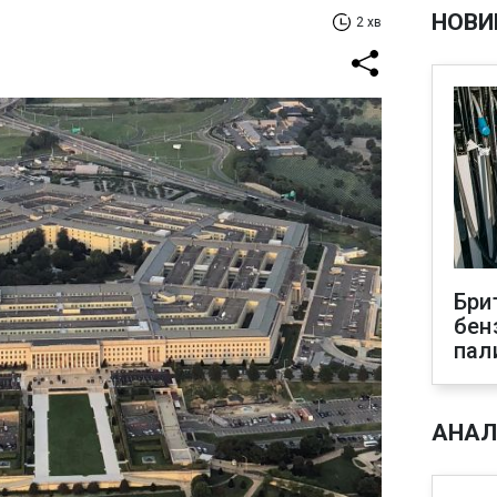
НОВИ
2 хв
Бри
бен
пал
АНАЛ