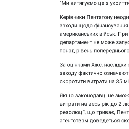
"Ми витягуємо це з укриття
Керівники Пентагону неод
заходи щодо фінансування
американських військ. При
департамент не може запус
понад рівень попереднього
За оцінками Хікс, наслідк
заходу фактично означають
скоротити витрати на 35 мі
Якщо законодавці не змож
витрати на весь рік до 2 лю
резолюції, що триває, Пен
агентствам доведеться ско