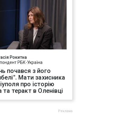
асія Рокитна
пондент РБК-Україна
нь почався з його
ибелі". Мати захисника
іуполя про історію
а та теракт в Оленівці