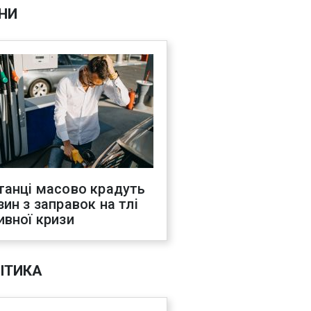
НИ
танці масово крадуть
зин з заправок на тлі
ивної кризи
ІТИКА