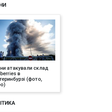
НИ
ни атакували склад
berries в
теринбурзі (фото,
ео)
ІТИКА