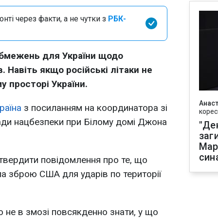
нті через факти, а не чутки з
РБК-
бмежень для України щодо
. Навіть якщо російські літаки не
у просторі України.
Анаст
раїна
з посиланням на координатора зі
корес
Ради нацбезпеки при Білому домі Джона
"Де
заг
Мар
син
дтвердити повідомлення про те, що
а зброю США для ударів по території
о не в змозі повсякденно знати, у що