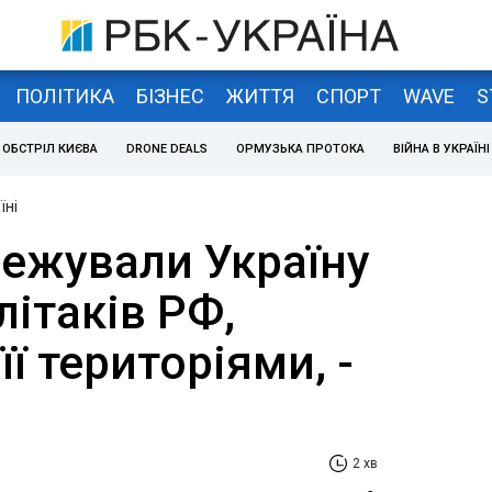
ПОЛІТИКА
БІЗНЕС
ЖИТТЯ
СПОРТ
WAVE
S
ОБСТРІЛ КИЄВА
DRONE DEALS
ОРМУЗЬКА ПРОТОКА
ВІЙНА В УКРАЇНІ
їні
ежували Україну
літаків РФ,
її територіями, -
2 хв