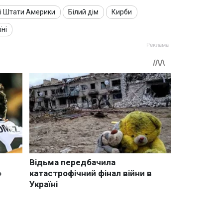
і Штати Америки
Білий дім
Кирби
їні