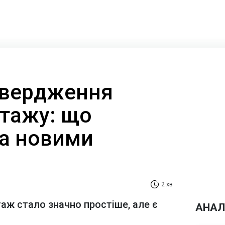
твердження
стажу: що
за новими
2 хв
аж стало значно простіше, але є
АНАЛ