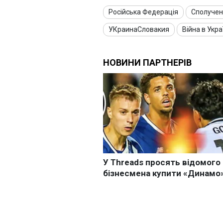
Російська Федерація
Сполучен
УКраинаСловакия
Війна в Укра