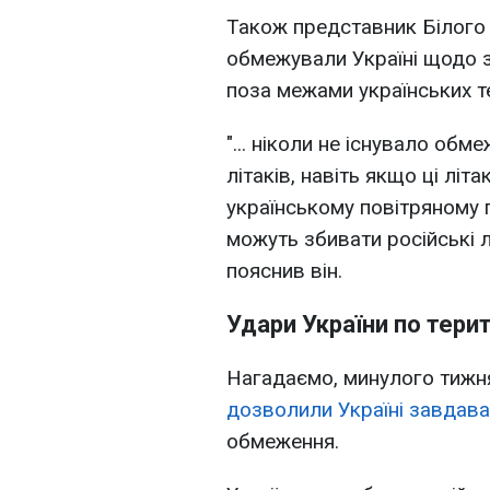
Також представник Білого
обмежували Україні щодо з
поза межами українських т
"... ніколи не існувало об
літаків, навіть якщо ці літ
українському повітряному п
можуть збивати російські лі
пояснив він.
Удари України по терито
Нагадаємо, минулого тижн
дозволили Україні завдавати
обмеження.