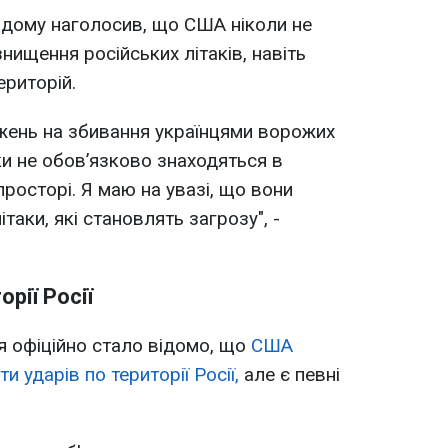
 дому наголосив, що США ніколи не
нищення російських літаків, навіть
ериторій.
межень на збивання українцями ворожих
аки не обов’язково знаходяться в
росторі. Я маю на увазі, що вони
таки, які становлять загрозу", -
рії Росії
я офіційно стало відомо, що
США
 ударів по території Росії,
але є певні