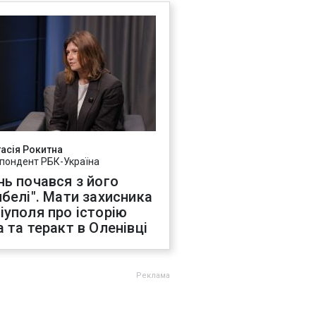
асія Рокитна
пондент РБК-Україна
нь почався з його
ибелі". Мати захисника
іуполя про історію
а та теракт в Оленівці