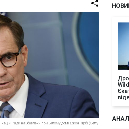
НОВИ
Дро
Wild
Єка
від
АНАЛ
ікацій Ради нацбезпеки при Білому домі Джон Кірбі (Getty