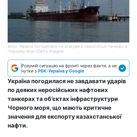
Фото: Україна погодилася не атакувати неросійські танкери в
Чорному морі (Getty Images)
Розумій ситуацію на фронті через факти, а не
чутки з
РБК-Україна у Google
Україна погодилася не завдавати ударів
по деяких неросійських нафтових
танкерах та об’єктах інфраструктури
Чорного моря, що мають критичне
значення для експорту казахстанської
нафти.