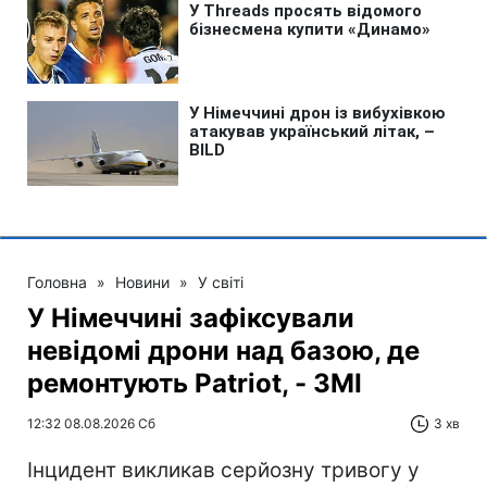
Головна
»
Новини
»
У світі
У Німеччині зафіксували
невідомі дрони над базою, де
ремонтують Patriot, - ЗМІ
12:32 08.08.2026 Сб
3 хв
Інцидент викликав серйозну тривогу у