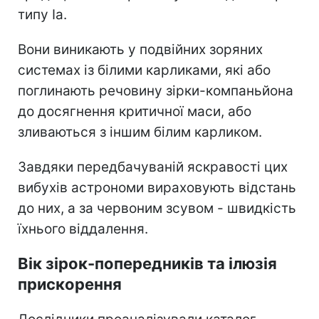
типу Ia.
Вони виникають у подвійних зоряних
системах із білими карликами, які або
поглинають речовину зірки-компаньйона
до досягнення критичної маси, або
зливаються з іншим білим карликом.
Завдяки передбачуваній яскравості цих
вибухів астрономи вираховують відстань
до них, а за червоним зсувом - швидкість
їхнього віддалення.
Вік зірок-попередників та ілюзія
прискорення