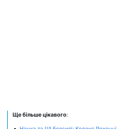
Ще більше цікавого
:
Наука та ШІ безсилі: Кодекс Рохонці