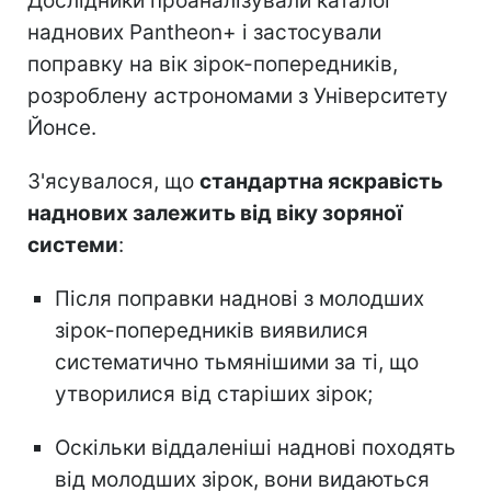
Дослідники проаналізували каталог
наднових Pantheon+ і застосували
поправку на вік зірок-попередників,
розроблену астрономами з Університету
Йонсе.
З'ясувалося, що
стандартна яскравість
наднових залежить від віку зоряної
системи
:
Після поправки наднові з молодших
зірок-попередників виявилися
систематично тьмянішими за ті, що
утворилися від старіших зірок;
Оскільки віддаленіші наднові походять
від молодших зірок, вони видаються