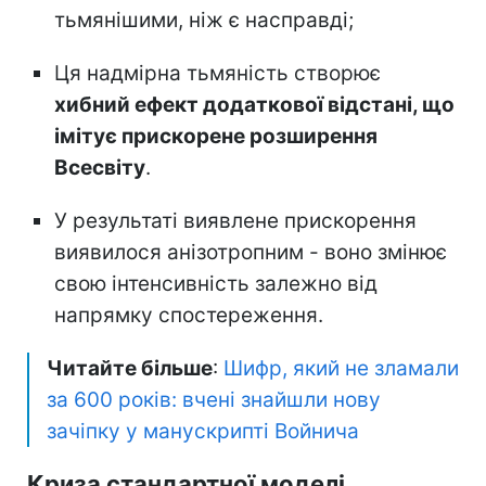
тьмянішими, ніж є насправді;
Ця надмірна тьмяність створює
хибний ефект додаткової відстані, що
імітує прискорене розширення
Всесвіту
.
У результаті виявлене прискорення
виявилося анізотропним - воно змінює
свою інтенсивність залежно від
напрямку спостереження.
Читайте більше
:
Шифр, який не зламали
за 600 років: вчені знайшли нову
зачіпку у манускрипті Войнича
Криза стандартної моделі