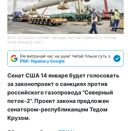
Фото: в Сенате готовят санкции против Северного потока
(nord-stream2.com )
Не витрачай час на шум! Читай тільки суть з
РБК-Україна у Google
Сенат США 14 января будет голосовать
за законопроект о санкциях против
российского газопровода "Северный
поток-2". Проект закона предложен
сенатором-республиканцем Тедом
Крузом.