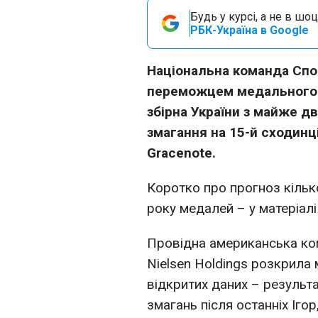
Будь у курсі, а не в шоц
РБК-Україна в Google
Національна команда Спо
переможцем медального за
збірна України з майже 
змагання на 15-й сходинц
Gracenote.
Коротко про прогноз кілько
року медалей – у матеріал
Провідна американська ко
Nielsen Holdings розкрила 
відкритих даних – результа
змагань після останніх Іго