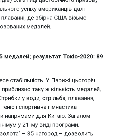
ального успіху американців далі
а плаванні, де збірна США візьме
нозованих медалей.
5 медалей; результат Токіо-2020: 89
се стабільність. У Парижі цьогоріч
 приблизно таку ж кількість медалей,
 Стрибки у води, стрільба, плавання,
 теніс і спортивна гімнастика
и напрямами для Китаю. Загалом
інімум у 21-му виді програми.
"золота" – 35 нагород – дозволить