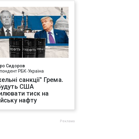
ро Сидоров
пондент РБК-Україна
ельні санкції" Грема.
будуть США
илювати тиск на
ійську нафту