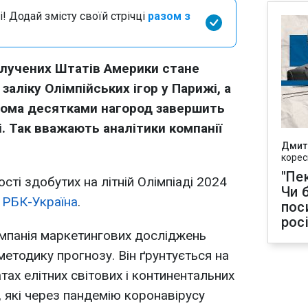
і! Додай змісту своїй стрічці
разом з
лучених Штатів Америки стане
ліку Олімпійських ігор у Парижі, а
двома десятками нагород завершить
і. Так вважають аналітики компанії
Дмит
корес
"Пек
сті здобутих на літній Олімпіаді 2024
Чи 
і
РБК-Україна
.
пос
рос
мпанія маркетингових досліджень
методику прогнозу. Він ґрунтується на
тах елітних світових і континентальних
р, які через пандемію коронавірусу