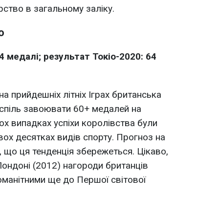
рство в загальному заліку.
о
4 медалі; результат Токіо-2020: 64
на прийдешніх літніх Іграх британська
спіль завоювати 60+ медалей на
ьох випадках успіхи королівства були
вох десятках видів спорту. Прогноз на
, що ця тенденція збережеться. Цікаво,
Лондоні (2012) нагороди британців
оманітними ще до Першої світової