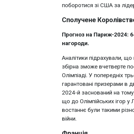
поборотися зі США за ліде
Сполучене Королівств
Прогноз на Париж-2024: 6
нагороди.
Аналітики підрахували, що 
збірна зможе вчетверте по
Олімпіаді. У попередніх тр
гарантовані призерами в д
2024-й заснований на тому
що до Олімпійських ігор у 
востаннє були такими різн
війни.
Франція