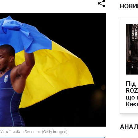
НОВИ
Під
ROZ
що 
Киє
АНАЛ
д України Жан Беленюк (Getty Images)