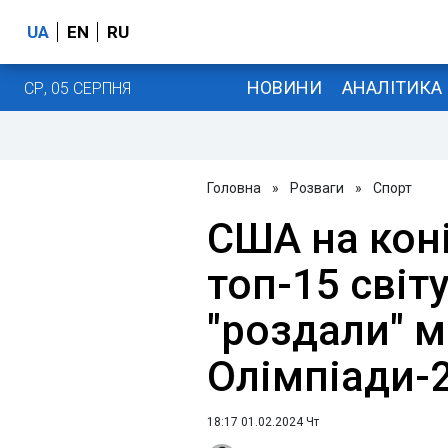
UA
EN
RU
НОВИНИ
АНАЛІТИКА
СР, 05 СЕРПНЯ
Головна
»
Розваги
»
Спорт
США на коні
топ-15 світ
"роздали" м
Олімпіади-
18:17 01.02.2024 Чт