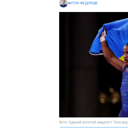
АНТОН ФЕДОРЦІВ
Фото: Єдиний золотий медаліст Токіо ві