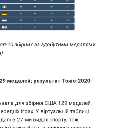
топ-10 збірних за здобутими медалями
m)
29 медалей; результат Токіо-2020:
увала для збірної США 129 медалей,
ередніх Іграх. У віртуальній таблиці
далі в 27-ми видах спорту, тож
дів) олімпійці цьогорічного призову