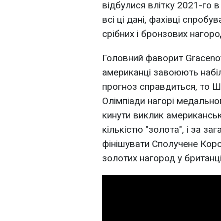
відбулися влітку 2021-го в
всі ці дані, фахівці спробу
срібних і бронзових нагоро
Головний фаворит Gracenot
американці завоюють набі
прогноз справдиться, то Ш
Олімпіади нагорі медально
кинути виклик американськ
кількістю "золота", і за з
фінішувати Сполучене Коро
золотих нагород у британці