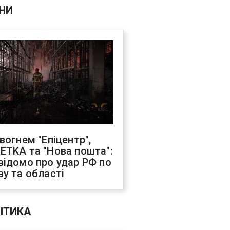
НИ
 вогнем "Епіцентр",
ETKA та "Нова пошта":
відомо про удар РФ по
ву та області
ІТИКА