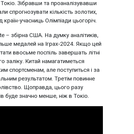
 Токіо. Зібравши та проаналізувавши
вали спрогнозувати кількість золотих,
д країн-учасниць Олімпіади цьогоріч.
e – збірна США. На думку аналітиків,
льше медалей на Іграх-2024. Якщо цей
тати ввосьме поспіль завершать літні
го заліку. Китай намагатиметься
им спортсменам, але поступиться і за
агальним результатом. Третім повинне
лівство. Щоправда, цього разу
в буде значно менше, ніж в Токіо.