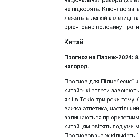
не підкорять. Ключі до заг
лежать в легкій атлетиці т
орієнтовно половину прог
Китай
Прогноз на Париж-2024: 8
нагород.
Прогноз для Піднебесної не
китайські атлети завоюють
як і в Токіо три роки тому.
важка атлетика, настільний
залишаються пріоритетним
китайцям світять подіуми м
Прогнозована ж кількість 