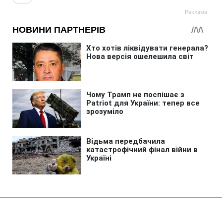
Головна
»
Життя
»
Суспільство