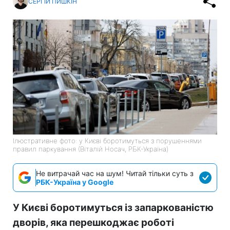
СЕРГІЙ ПИШКІН
Ілюстративне фото: у Києві боротимуться з порушеннями
правил паркування (Віталій Носач, РБК-Україна)
Не витрачай час на шум! Читай тільки суть з
РБК-Україна у Google
У Києві боротимуться із запаркованістю
дворів, яка перешкоджає роботі