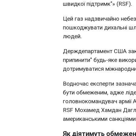
швидкої підтримк"» (RSF).
Цей газ надзвичайно небез
пошкоджувати дихальні шля
людей.
Держдепартамент США закл
припинити" будь-яке викори
дотримуватися міжнародни
Водночас експерти зазнач
бути обмеженим, адже ліде
головнокомандувач армії А
RSF Мохамед Хамдан Дагло 
американськими санкціями
Як діятимуть обмеже