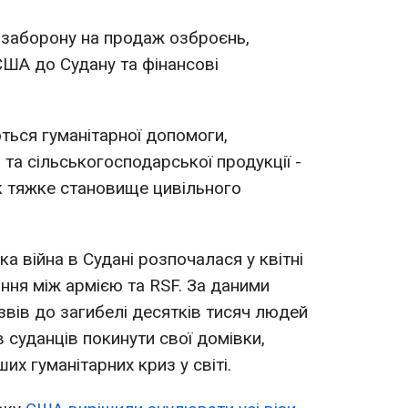
 заборону на продаж озброєнь,
США до Судану та фінансові
ться гуманітарної допомоги,
та сільськогосподарської продукції -
к тяжке становище цивільного
 війна в Судані розпочалася у квітні
ння між армією та RSF. За даними
звів до загибелі десятків тисяч людей
в суданців покинути свої домівки,
их гуманітарних криз у світі.