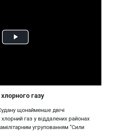
Play
Video
 хлорного газу
Судану щонайменше двічі
хлорний газ у віддалених районах
рамілітарним угрупованням "Сили