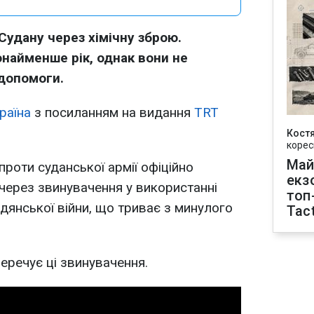
Судану через хімічну зброю.
айменше рік, однак вони не
 допомоги.
раїна
з посиланням на видання
TRT
Кост
корес
Май
проти суданської армії офіційно
екз
 через звинувачення у використанні
топ
мадянської війни, що триває з минулого
Tact
еречує ці звинувачення.