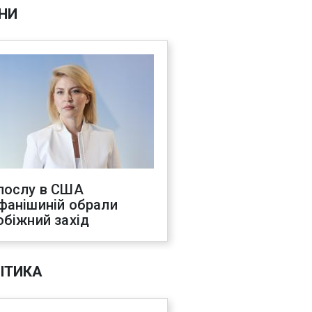
НИ
послу в США
фанішиній обрали
обіжний захід
ІТИКА