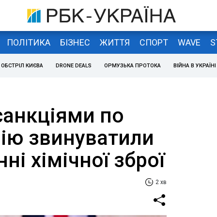
ПОЛІТИКА
БІЗНЕС
ЖИТТЯ
СПОРТ
WAVE
S
ОБСТРІЛ КИЄВА
DRONE DEALS
ОРМУЗЬКА ПРОТОКА
ВІЙНА В УКРАЇНІ
санкціями по
мію звинуватили
ні хімічної зброї
2 хв