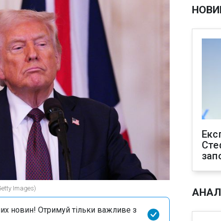
НОВИ
Екс
Сте
зап
etty Images)
АНАЛ
их новин! Отримуй тільки важливе з