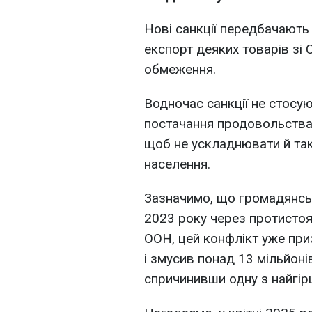
Нові санкції передбачають
експорт деяких товарів зі 
обмеження.
Водночас санкції не стосую
постачання продовольства 
щоб не ускладнювати й та
населення.
Зазначимо, що громадянська
2023 року через протистоя
ООН, цей конфлікт уже при
і змусив понад 13 мільйоні
спричинивши одну з найгірш