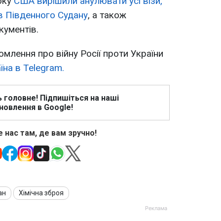
року
США вирішили анулювати усі візи,
в Південного Судану
, а також
кументів.
омлення про війну Росії проти України
на в Telegram.
ь головне! Підпишіться на наші
новлення в Google!
 нас там, де вам зручно!
ан
Хімічна зброя