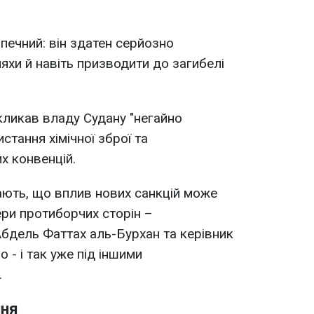
печний: він здатен серйозно
хи й навіть призводити до загибелі
икав владу Судану "негайно
стання хімічної зброї та
х конвенцій.
ають, що вплив нових санкцій може
ри протиборчих сторін –
бдель Фаттах аль-Бурхан та керівник
- і так уже під іншими
.
ння