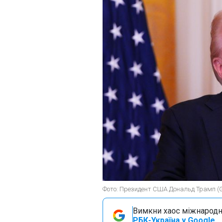
Фото: Президент США Дональд Трамп (G
Вимкни хаос міжнародн
РБК-Україна у Google