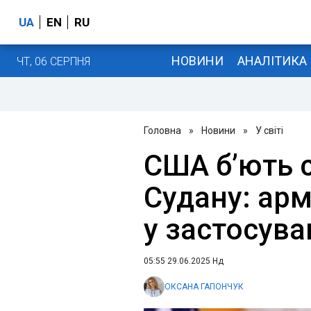
UA
EN
RU
НОВИНИ
АНАЛІТИКА
ЧТ, 06 СЕРПНЯ
Головна
»
Новини
»
У світі
США б’ють 
Судану: ар
у застосуван
05:55 29.06.2025 Нд
ОКСАНА ГАПОНЧУК