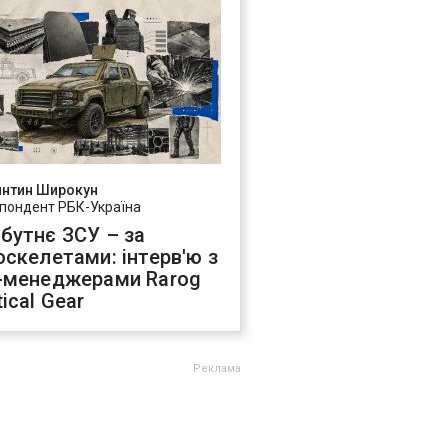
янтин Широкун
пондент РБК-Україна
бутнє ЗСУ – за
оскелетами: інтерв'ю з
-менеджерами Rarog
ical Gear