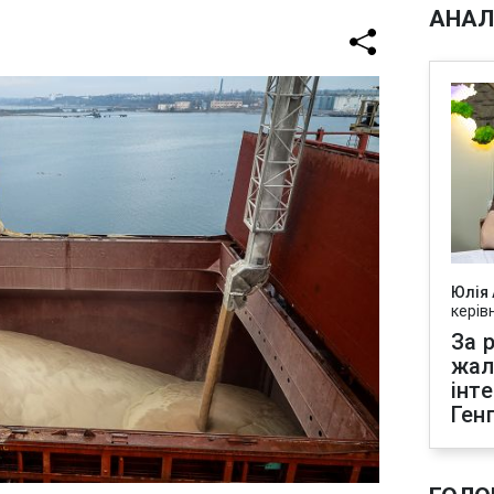
АНАЛ
Юлія
керів
За р
жал
інт
Ген