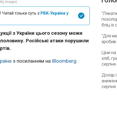
ГОЛО
tty Images)
 Читай тільки суть з
РБК-Україна у
"Лякати
похолод
бліц із
укції з України цього сезону може
"Для ме
половину. Російські атаки порушили
зробив 
ртів.
Ціни на
хліб, г
раїна
з посиланням на
Bloomberg.
серпня
Долар і
зниженн
серпня 