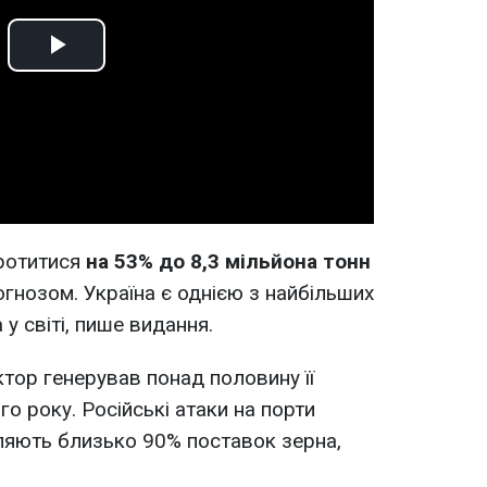
Play
Video
ротитися
на 53% до 8,3 мільйона тонн
огнозом. Україна є однією з найбільших
у світі, пише видання.
тор генерував понад половину її
о року. Російські атаки на порти
ляють близько 90% поставок зерна,