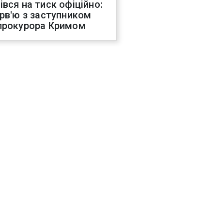
івся на тиск офіційно:
ерв'ю з заступником
прокурора Кримом