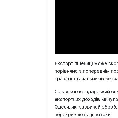
Експорт пшениці може ско
порівняно з попереднім пр
країн-постачальників зерна 
Сільськогосподарський сек
експортних доходів минулог
Одеси, які зазвичай оброб
перекривають ці потоки.