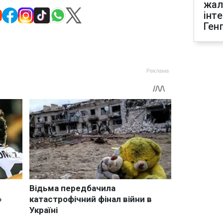
жал
інт
Ген