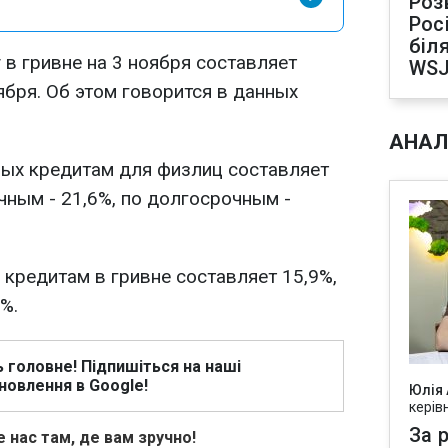
Роз
Рос
біля
 в гривне на 3 ноября составляет
WS
ября. Об этом говорится в данных
АНАЛ
вых кредитам для физлиц составляет
очным - 21,6%, по долгосрочным -
кредитам в гривне составляет 15,9%,
%.
ь головне! Підпишіться на наші
новлення в Google!
Юлія
керів
За р
 нас там, де вам зручно!