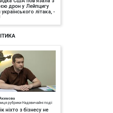
відка США пов'язала з
ією дрон у Лейпцигу
 українського літака, -
J
ІТИКА
 Акимова
ниця рубрики Надзвичайні події
ік ніхто з бізнесу не