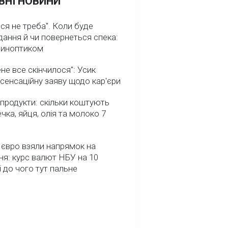
ВНІ НОВИНИ
ся не треба". Коли буде
ання й чи повернеться спека:
 синоптиком
не все скінчилося": Усик
сенсаційну заяву щодо кар'єри
 продукти: скільки коштують
речка, яйця, олія та молоко 7
 євро взяли напрямок на
я: курс валют НБУ на 10
і до чого тут пальне