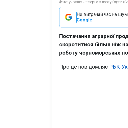
Фото: українське зерно в порту Одеси (Ge
Не витрачай час на шум!
Google
Постачання аграрної прод
скоротитися більш ніж на
роботу чорноморських по
Про це повідомляє
РБК-Ук