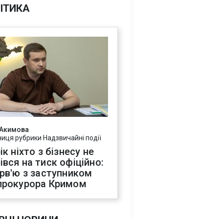
ІТИКА
 Акимова
ниця рубрики Надзвичайні події
ік ніхто з бізнесу не
івся на тиск офіційно:
ерв'ю з заступником
прокурора Кримом