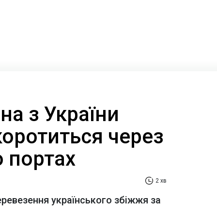
на з України
коротиться через
о портах
2 хв
еревезення українського збіжжя за