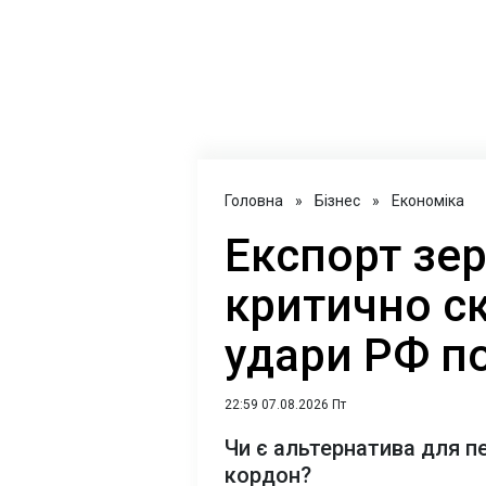
Головна
»
Бізнес
»
Економіка
Експорт зер
критично с
удари РФ п
22:59 07.08.2026 Пт
Чи є альтернатива для п
кордон?