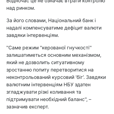
Водночас це не означає втрати контролю
над ринком.
За його словами, Національний банк і
надалі компенсуватиме дефіцит валюти
завдяки інтервенціям.
''Саме режим ''керованої гнучкості''
залишатиметься основним механізмом,
який не дозволить ситуативному
зростанню попиту перетворитися на
неконтрольований курсовий ‘біг’. Завдяки
валютним інтервенціям НБУ здатен
згладжувати різкі коливання та
підтримувати необхідний баланс'', –
зазначив експерт.