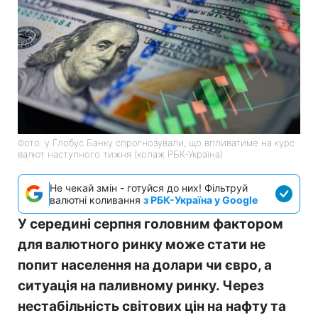
Фото: у Глобус Банку спрогнозували, що впливатиме на курс
валют наступного тижня (колаж РБК-Україна)
Не чекай змін - готуйся до них! Фільтруй
валютні коливання
з РБК-Україна у Google
У середині серпня головним фактором
для валютного ринку може стати не
попит населення на долари чи євро, а
ситуація на паливному ринку. Через
нестабільність світових цін на нафту та