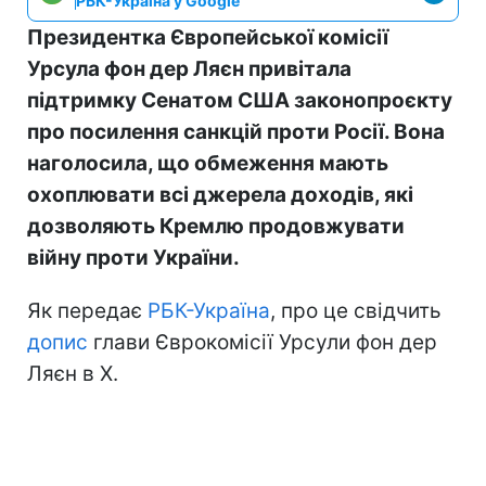
РБК-Україна у Google
Президентка Європейської комісії
Урсула фон дер Ляєн привітала
підтримку Сенатом США законопроєкту
про посилення санкцій проти Росії. Вона
наголосила, що обмеження мають
охоплювати всі джерела доходів, які
дозволяють Кремлю продовжувати
війну проти України.
Як передає
РБК-Україна
, про це свідчить
допис
глави Єврокомісії Урсули фон дер
Ляєн в Х.