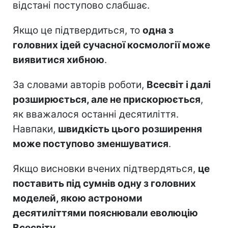
відстані поступово слабшає.
Якщо це підтвердиться, то
одна з
головних ідей сучасної космології може
виявитися хибною
.
За словами авторів роботи,
Всесвіт і далі
розширюється, але не прискорюється
,
як вважалося останні десятиліття.
Навпаки,
швидкість цього розширення
може поступово зменшуватися
.
Якщо висновки вчених підтвердяться,
це
поставить під сумнів одну з головних
моделей, якою астрономи
десятиліттями пояснювали еволюцію
Всесвіту.