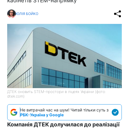
кабінетів STEM-напрямку
ЮЛІЯ БОЙКО
ДТЕК оновить STEM-простори в ліцеях України (фото:
dtek.com)
Не витрачай час на шум! Читай тільки суть з
РБК-Україна у Google
Компанія ДТЕК долучилася до реалізації