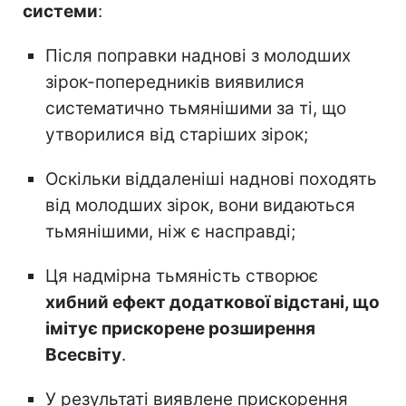
системи
:
Після поправки наднові з молодших
зірок-попередників виявилися
систематично тьмянішими за ті, що
утворилися від старіших зірок;
Оскільки віддаленіші наднові походять
від молодших зірок, вони видаються
тьмянішими, ніж є насправді;
Ця надмірна тьмяність створює
хибний ефект додаткової відстані, що
імітує прискорене розширення
Всесвіту
.
У результаті виявлене прискорення