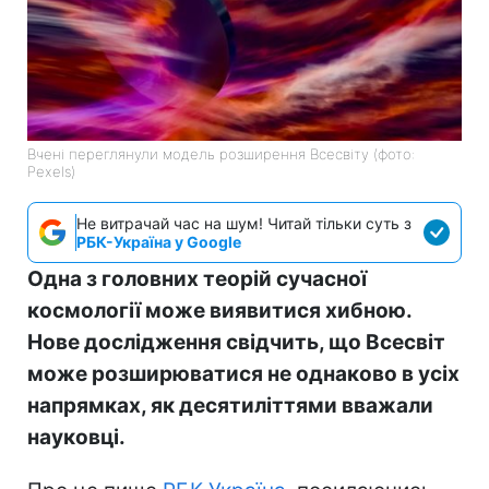
Вчені переглянули модель розширення Всесвіту (фото:
Pexels)
Не витрачай час на шум! Читай тільки суть з
РБК-Україна у Google
Одна з головних теорій сучасної
космології може виявитися хибною.
Нове дослідження свідчить, що Всесвіт
може розширюватися не однаково в усіх
напрямках, як десятиліттями вважали
науковці.