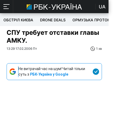
UA
ОБСТРІЛ КИЄВА
DRONE DEALS
ОРМУЗЬКА ПРОТОКА
СПУ требует отставки главы
АМКУ.
13:29 17.02.2006 Пт
1 хв
Не витрачай час на шум! Читай тільки
суть з
РБК-Україна у Google