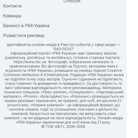
Lifestyle
Контакти
Команда
Вакансії в РБК-Україна
Розмістити рекламу
Ідентифікатор онлайн-медіа в Реєстрі суб’єктів у сфері медіа —
R40-05347
Інформаційний портал «РБК-Україна» має тримовну версію
(українську, російську та англійську), головна сторінка порталу -
https://www.rbc.ua
. Фотографії, зображення належать їх
правовласникам. Всі фотографії на Порталі, авторами яких є
журналісти «РБК-Україна», розміщені на умовах ліцензії Creative
Commons Attribution 4.0 International. Редакція «РБК-Україна» може
не поділяти точку зору авторів. Оціночні судження не підлягають
спростуванню та доведенню їх правдивості. За достовірність та
зміст реклами відповідальність несе рекламодавець. Матеріали,
позначені плашкою: «Прес-релізи», «Спецпроект», «Партнерський
матеріал», «Promo», «Благодійність», «Резонанс» розміщуються на
правах реклами і призначені, як правило, для осіб, які досягли 21-
річного віку. «Новини компанії» - це інформаційний формат, що
охоплює новини, події та оголошення, пов'язані з діяльністю
компаній, базуються на пресрелізах, які випускають самі
компанії, і за які редакція не несе відповідальність. Онлайн-медіа
«РБК-Україна» призначене для осіб віком від 21 року.
© ТОВ «УБТ», 2006-2026.