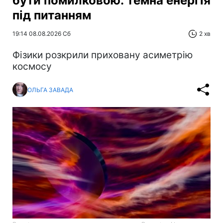
бути помилковою: темна енергія
під питанням
19:14 08.08.2026 Сб
2 хв
Фізики розкрили приховану асиметрію
космосу
ОЛЬГА ЗАВАДА