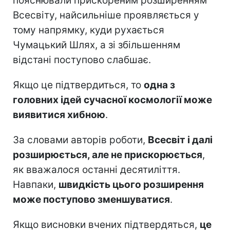
пояснювали прискореним розширенням
Всесвіту, найсильніше проявляється у
тому напрямку, куди рухається
Чумацький Шлях, а зі збільшенням
відстані поступово слабшає.
Якщо це підтвердиться, то
одна з
головних ідей сучасної космології може
виявитися хибною
.
За словами авторів роботи,
Всесвіт і далі
розширюється, але не прискорюється
,
як вважалося останні десятиліття.
Навпаки,
швидкість цього розширення
може поступово зменшуватися
.
Якщо висновки вчених підтвердяться,
це