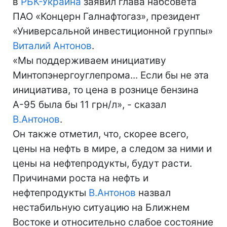
в
РБК-Украина
заявил глава набсовета
ПАО «Концерн Галнафтогаз», президент
«Универсальной инвестиционной группы»
Виталий Антонов
.
«Мы поддерживаем инициативу
Минтопэнергоуглепрома... Если бы не эта
инициатива, то цена в рознице бензина
А-95 была бы 11 грн/л», - сказал
В.Антонов
.
Он также отметил, что, скорее всего,
цены на нефть в мире, а следом за ними и
цены на нефтепродукты, будут расти.
Причинами роста на нефть и
нефтепродукты
В.Антонов
назвал
нестабильную ситуацию на Ближнем
Востоке и относительно слабое состояние