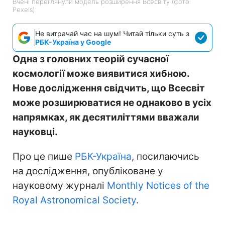
Вчені переглянули модель розширення Всесвіту (фото:
Pexels)
Не витрачай час на шум! Читай тільки суть з
РБК-Україна у Google
Одна з головних теорій сучасної
космології може виявитися хибною.
Нове дослідження свідчить, що Всесвіт
може розширюватися не однаково в усіх
напрямках, як десятиліттями вважали
науковці.
Про це пише
РБК-Україна
, посилаючись
на дослідження, опубліковане у
науковому журналі
Monthly Notices of the
Royal Astronomical Society
.