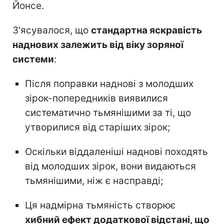
Йонсе.
З'ясувалося, що
стандартна яскравість
наднових залежить від віку зоряної
системи
:
Після поправки наднові з молодших
зірок-попередників виявилися
систематично тьмянішими за ті, що
утворилися від старіших зірок;
Оскільки віддаленіші наднові походять
від молодших зірок, вони видаються
тьмянішими, ніж є насправді;
Ця надмірна тьмяність створює
хибний ефект додаткової відстані, що