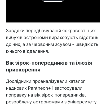
Play
Video
Завдяки передбачуваній яскравості цих
вибухів астрономи вираховують відстань
до них, а за червоним зсувом - швидкість
їхнього віддалення.
Вік зірок-попередників та ілюзія
прискорення
Дослідники проаналізували каталог
наднових Pantheon+ і застосували
поправку на вік зірок-попередників,
розроблену астрономами з Університету