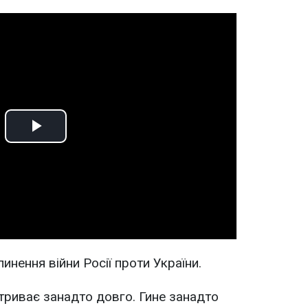
Play
Video
инення війни Росії проти України.
 триває занадто довго. Гине занадто