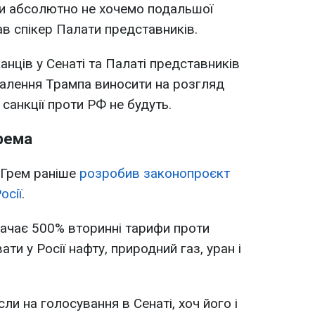
ми абсолютно не хочемо подальшої
ав спікер Палати представників.
анців у Сенаті та Палаті представників
валення Трампа виносити на розгляд
санкції проти РФ не будуть.
Грема
 Грем раніше
розробив законопроєкт
осії
.
дбачає 500% вторинні тарифи проти
ати у Росії нафту, природний газ, уран і
ли на голосування в Сенаті, хоч його і