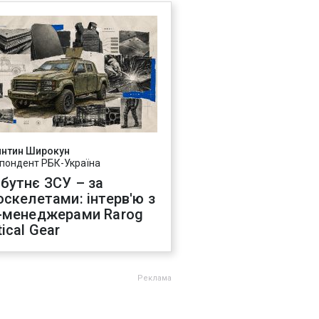
янтин Широкун
пондент РБК-Україна
бутнє ЗСУ – за
оскелетами: інтерв'ю з
-менеджерами Rarog
ical Gear