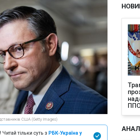
НОВИ
Тра
про
над
ПП
дставників США (Getty Images)
АНАЛ
 Читай тільки суть з
РБК-Україна у