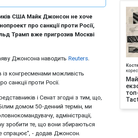
иків США Майк Джонсон не хоче
опроект про санкції проти Росії,
льд Трамп вже пригрозив Москві
заяву Джонсона наводить
Reuters
.
Кост
корес
в із конгресменами можливість
Май
о санкції проти Росії.
екз
топ
едставників і Сенат згодні з тим, що,
Tact
Білим домом 50-денний термін, ми
оловнокомандувачу, адміністрації,
ону зробити те, що вони збираються
це спрацює", - додав Джонсон.