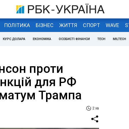
ПОЛІТИКА
БІЗНЕС
ЖИТТЯ
СПОРТ
WAVE
S
КУРС ДОЛАРА
ЕКОНОМІКА
ОСОБИСТІ ФІНАНСИ
TECH
MILTECH
нсон проти
анкцій для РФ
иматум Трампа
2 хв