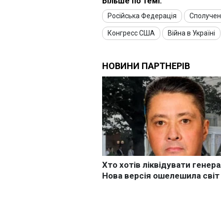
Більше по темі:
Російська Федерація
Сполучен
Конгресс США
Війна в Україні