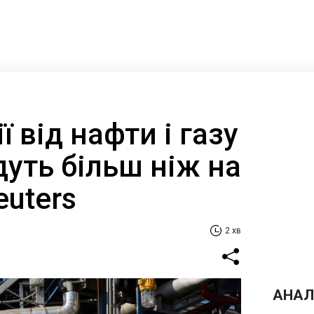
 від нафти і газу
дуть більш ніж на
euters
2 хв
АНАЛ