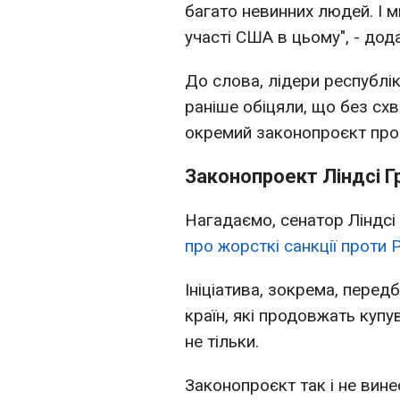
багато невинних людей. І 
участі США в цьому", - дод
До слова, лідери республік
раніше обіцяли, що без сх
окремий законопроєкт про 
Законопроект Ліндсі 
Нагадаємо, сенатор Ліндсі
про жорсткі санкції проти Р
Ініціатива, зокрема, пере
країн, які продовжать купув
не тільки.
Законопроєкт так і не винес