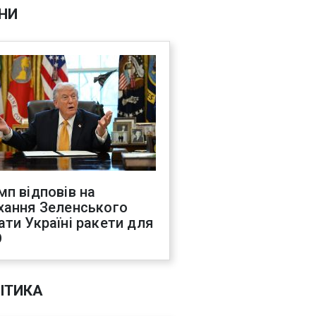
НИ
мп відповів на
хання Зеленського
ати Україні ракети для
О
ІТИКА