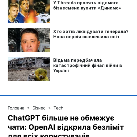
Головна
»
Бізнес
»
Tech
ChatGPT більше не обмежує
чати: OpenAI відкрила безліміт
для всіх користувачів