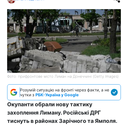
Фото: прифронтове місто Лиман на Донеччині (Getty Images)
Розумій ситуацію на фронті через факти, а не
чутки з
РБК-Україна у Google
Окупанти обрали нову тактику
захоплення Лиману. Російські ДРГ
тиснуть в районах Зарічного та Ямполя.