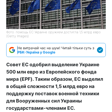
Фото: помощь ЕС Украине оружием достигла 1,5 млрд евро
(Getty Images)
Не витрачай час на шум! Читай тільки суть з
РБК-Україна у Google
Совет ЕС одобрил выделение Украине
500 млн евро из Европейского фонда
мира (EPF). Таким образом, ЕС выделил
в общей сложности 1,5 млрд евро на
поддержку поставок военной техники
для Вооруженных сил Украины
государствами-членами ЕС.