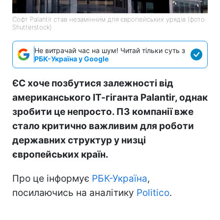
Софт Palantir став незамінним для європейських урядів (фото:
Shutterstock)
Не витрачай час на шум! Читай тільки суть з
РБК-Україна у Google
ЄС хоче позбутися залежності від
американського ІТ-гіганта Palantir, однак
зробити це непросто. ПЗ компанії вже
стало критично важливим для роботи
державних структур у низці
європейських країн.
Про це інформує
РБК-Україна
,
посилаючись на аналітику
Politico
.