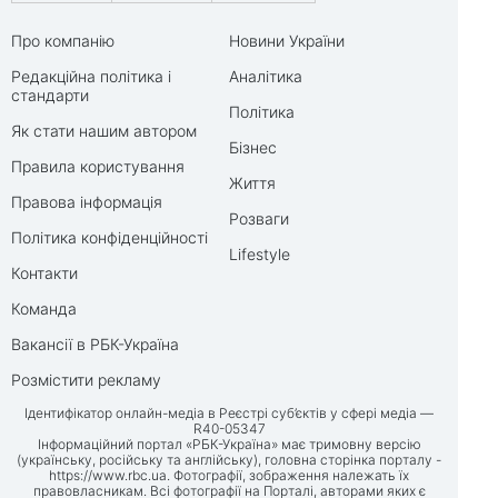
Про компанію
Новини України
Редакційна політика і
Аналітика
стандарти
Політика
Як стати нашим автором
Бізнес
Правила користування
Життя
Правова інформація
Розваги
Політика конфіденційності
Lifestyle
Контакти
Команда
Вакансії в РБК-Україна
Розмістити рекламу
Ідентифікатор онлайн-медіа в Реєстрі суб’єктів у сфері медіа —
R40-05347
Інформаційний портал «РБК-Україна» має тримовну версію
(українську, російську та англійську), головна сторінка порталу -
https://www.rbc.ua
. Фотографії, зображення належать їх
правовласникам. Всі фотографії на Порталі, авторами яких є