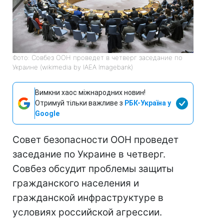
Фото: Совбез ООН проведет в четверг заседание по
Украине (wikimedia by IAEA Imagebank)
Вимкни хаос міжнародних новин!
Отримуй тільки важливе з
РБК-Україна у
Google
Совет безопасности ООН проведет
заседание по Украине в четверг.
Совбез обсудит проблемы защиты
гражданского населения и
гражданской инфраструктуре в
условиях российской агрессии.