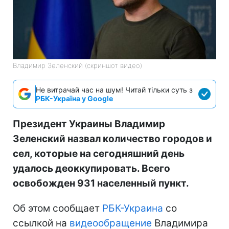
Владимир Зеленский (скриншот видео)
Не витрачай час на шум! Читай тільки суть з
РБК-Україна у Google
Президент Украины Владимир
Зеленский назвал количество городов и
сел, которые на сегодняшний день
удалось деоккупировать. Всего
освобожден 931 населенный пункт.
Об этом сообщает
РБК-Украина
со
ссылкой на
видеообращение
Владимира