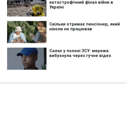
Головна
»
Життя
»
Суспільство
Коли закінчиться війна:
опитування показало
очікування українців