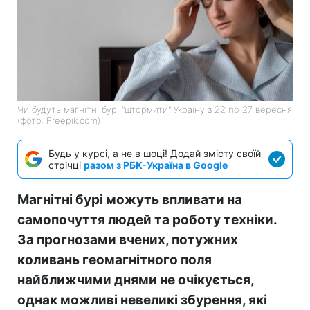
Чи будуть магнітні бурі "штормити" Україну з 22 по 27 вересня
(фото: Freepik.com)
Будь у курсі, а не в шоці! Додай змісту своїй
стрічці
разом з РБК-Україна в Google
Магнітні бурі можуть впливати на
самопочуття людей та роботу техніки.
За прогнозами вчених, потужних
коливань геомагнітного поля
найближчими днями не очікується,
однак можливі невеликі збурення, які