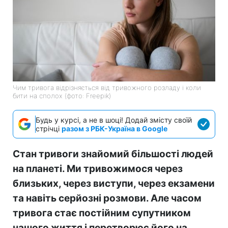
Чим тривога відрізняється від тривожного розладу і коли
бити на сполох (фото: Freepik)
Будь у курсі, а не в шоці! Додай змісту своїй
стрічці
разом з РБК-Україна в Google
Стан тривоги знайомий більшості людей
на планеті. Ми тривожимося через
близьких, через виступи, через екзамени
та навіть серйозні розмови. Але часом
тривога стає постійним супутником
нашого життя і перетворює його на