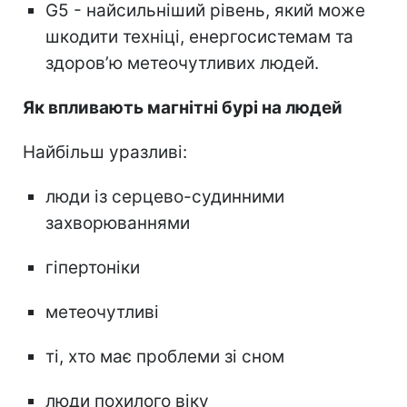
G5 - найсильніший рівень, який може
шкодити техніці, енергосистемам та
здоров’ю метеочутливих людей.
Як впливають магнітні бурі на людей
Найбільш уразливі:
люди із серцево-судинними
захворюваннями
гіпертоніки
метеочутливі
ті, хто має проблеми зі сном
люди похилого віку