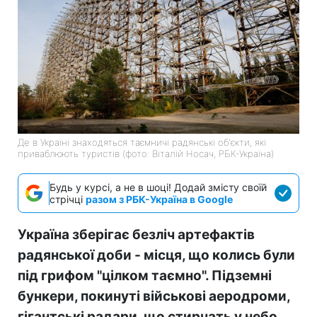
Де в Україні знаходяться таємничі радянські об'єкти, які
приваблюють туристів (фото: Віталій Носач, РБК-Україна)
Будь у курсі, а не в шоці! Додай змісту своїй
стрічці
разом з РБК-Україна в Google
Україна зберігає безліч артефактів
радянської доби - місця, що колись були
під грифом "цілком таємно". Підземні
бункери, покинуті військові аеродроми,
гігантські радари, що стирчать у небо,