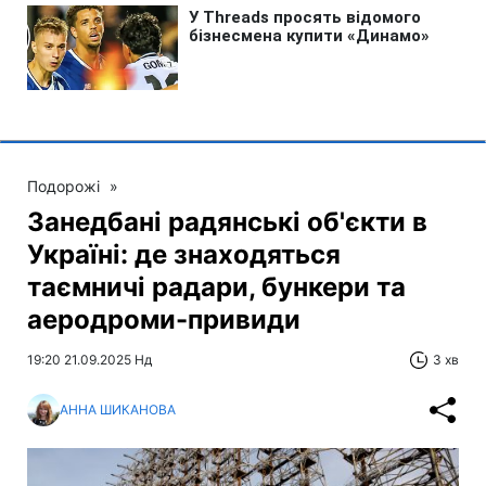
Подорожі
»
Занедбані радянські об'єкти в
Україні: де знаходяться
таємничі радари, бункери та
аеродроми-привиди
19:20 21.09.2025 Нд
3 хв
АННА ШИКАНОВА