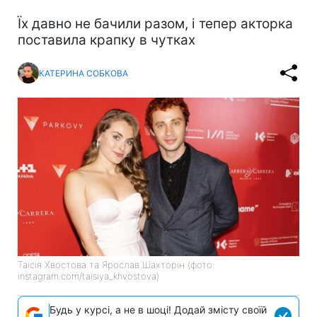
Їх давно не бачили разом, і тепер акторка
поставила крапку в чутках
КАТЕРИНА СОБКОВА
Таїсія Хвостова та Ярослав Шахторін (фото:
instagram.com/taisiya_khvostova)
Будь у курсі, а не в шоці! Додай змісту своїй