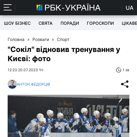
UA
ШОУ БІЗНЕС
СВЯТА
ПОРАДИ
ГОРОСКОПИ
ЦІКАВ
Головна
»
Розваги
»
Спорт
"Сокіл" відновив тренування у
Києві: фото
12:23 20.07.2023 Чт
1 хв
АНТОН ФЕДОРЦІВ