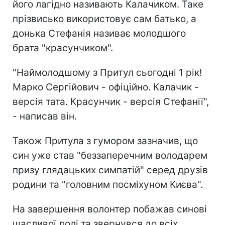
його лагідно називають Калачиком. Таке
прізвисько використовує сам батько, а
донька Стефанія називає молодшого
брата "красунчиком".
"Наймолодшому з Притул сьогодні 1 рік!
Марко Сергійович - офіційно. Калачик -
версія тата. Красунчик - версія Стефанії",
- написав він.
Також Притула з гумором зазначив, що
син уже став "беззаперечним володарем
призу глядацьких симпатій" серед друзів
родини та "головним посміхуном Києва".
На завершення волонтер побажав синові
щасливої долі та звернувся до всіх