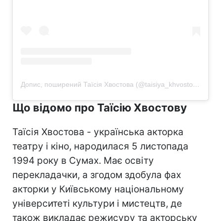
Допис, поширений Таїсія Хвостова (@taisiya_khvostova)
Що відомо про Таїсію Хвостову
Таїсія Хвостова - українська акторка
театру і кіно, народилася 5 листопада
1994 року в Сумах. Має освіту
перекладачки, а згодом здобула фах
акторки у Київському національному
університеті культури і мистецтв, де
також викладає режисуру та акторську