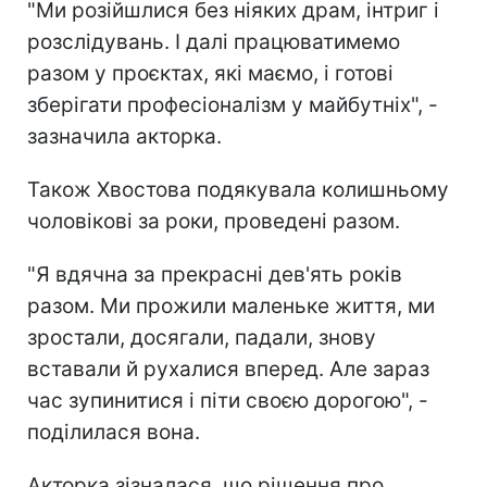
"Ми розійшлися без ніяких драм, інтриг і
розслідувань. І далі працюватимемо
разом у проєктах, які маємо, і готові
зберігати професіоналізм у майбутніх", -
зазначила акторка.
Також Хвостова подякувала колишньому
чоловікові за роки, проведені разом.
"Я вдячна за прекрасні дев'ять років
разом. Ми прожили маленьке життя, ми
зростали, досягали, падали, знову
вставали й рухалися вперед. Але зараз
час зупинитися і піти своєю дорогою", -
поділилася вона.
Акторка зізналася, що рішення про