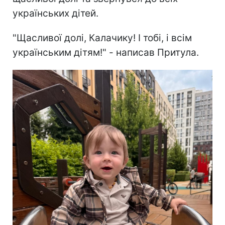
українських дітей.
"Щасливої долі, Калачику! І тобі, і всім
українським дітям!" - написав Притула.