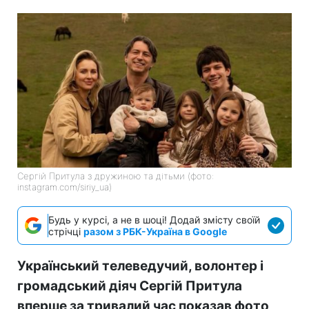
Сергій Притула з дружиною та дітьми (фото:
instagram.com/siriy_ua)
Будь у курсі, а не в шоці! Додай змісту своїй
стрічці
разом з РБК-Україна в Google
Український телеведучий, волонтер і
громадський діяч Сергій Притула
вперше за тривалий час показав фото