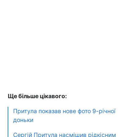
Ще більше цікавого:
Притула показав нове фото 9-річної
доньки
Сергій Притула насмішив рідкісним