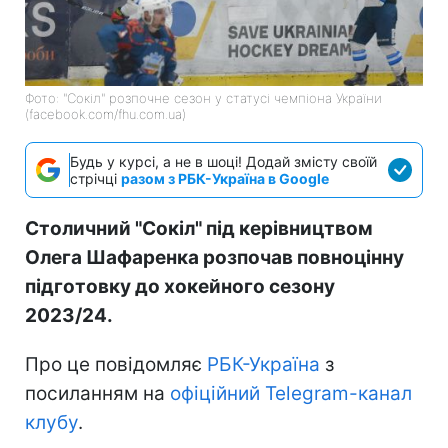
Фото: "Сокіл" розпочне сезон у статусі чемпіона України
(facebook.com/fhu.com.ua)
Будь у курсі, а не в шоці! Додай змісту своїй
стрічці
разом з РБК-Україна в Google
Столичний "Сокіл" під керівництвом
Олега Шафаренка розпочав повноцінну
підготовку до хокейного сезону
2023/24.
Про це повідомляє
РБК-Україна
з
посиланням на
офіційний Telegram-канал
клубу
.