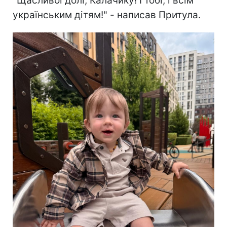
"Щасливої долі, Калачику! І тобі, і всім
українським дітям!" - написав Притула.