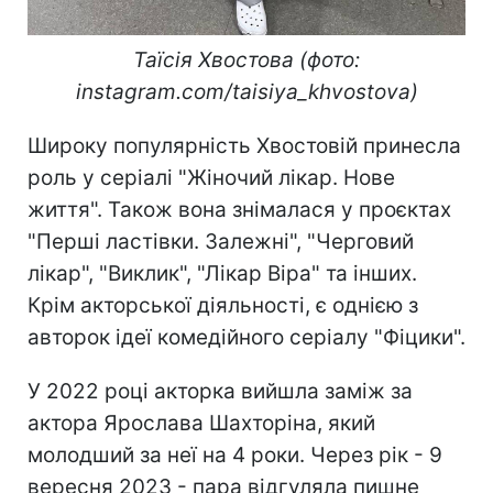
Таїсія Хвостова (фото:
instagram.com/taisiya_khvostova)
Широку популярність Хвостовій принесла
роль у серіалі "Жіночий лікар. Нове
життя". Також вона знімалася у проєктах
"Перші ластівки. Залежні", "Черговий
лікар", "Виклик", "Лікар Віра" та інших.
Крім акторської діяльності, є однією з
авторок ідеї комедійного серіалу "Фіцики".
У 2022 році акторка вийшла заміж за
актора Ярослава Шахторіна, який
молодший за неї на 4 роки. Через рік - 9
вересня 2023 - пара відгуляла пишне