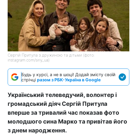
Сергій Притула з дружиною та дітьми (фото:
instagram.com/siriy_ua)
Будь у курсі, а не в шоці! Додай змісту своїй
стрічці
разом з РБК-Україна в Google
Український телеведучий, волонтер і
громадський діяч Сергій Притула
вперше за тривалий час показав фото
молодшого сина Марко та привітав його
з днем народження.