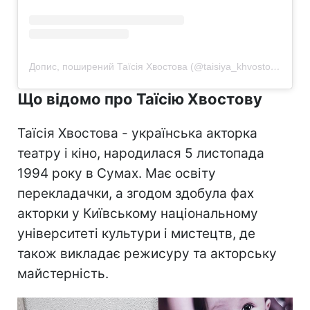
Допис, поширений Таїсія Хвостова (@taisiya_khvostova)
Що відомо про Таїсію Хвостову
Таїсія Хвостова - українська акторка
театру і кіно, народилася 5 листопада
1994 року в Сумах. Має освіту
перекладачки, а згодом здобула фах
акторки у Київському національному
університеті культури і мистецтв, де
також викладає режисуру та акторську
майстерність.