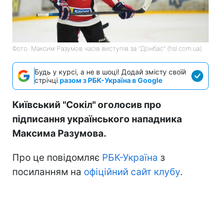
Фото: Максим Разумов часів виступів за "Донбас" (hsl.com.ua)
Будь у курсі, а не в шоці! Додай змісту своїй
стрічці
разом з РБК-Україна в Google
Київський "Сокіл" оголосив про
підписання українського нападника
Максима Разумова.
Про це повідомляє
РБК-Україна
з
посиланням на
офіційний сайт клубу
.