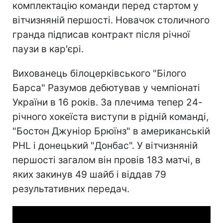
комплектацію команди перед стартом у
вітчизняній першості. Новачок столичного
гранда підписав контракт після річної
паузи в кар'єрі.
Вихованець білоцерківського "Білого
Барса" Разумов дебютував у чемпіонаті
України в 16 років. За плечима тепер 24-
річного хокеїста виступи в рідній команді,
"Бостон Джуніор Брюїнз" в американській
PHL і донецький "Донбас". У вітчизняній
першості загалом він провів 183 матчі, в
яких закинув 49 шайб і віддав 79
результативних передач.