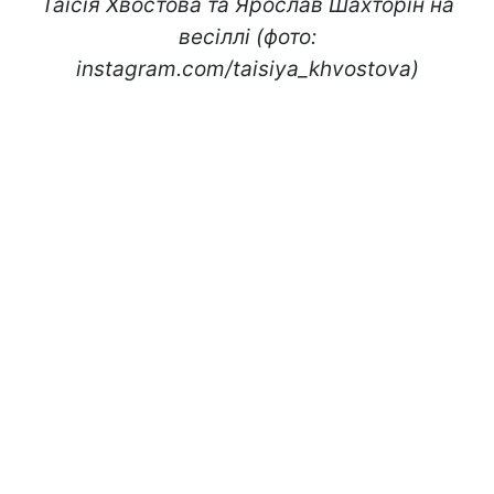
Таїсія Хвостова та Ярослав Шахторін на
весіллі (фото:
instagram.com/taisiya_khvostova)