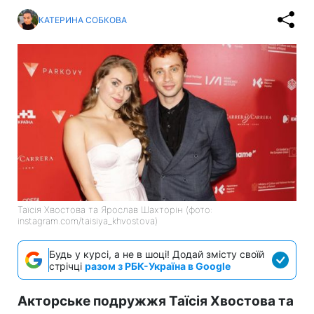
КАТЕРИНА СОБКОВА
Таїсія Хвостова та Ярослав Шахторін (фото:
instagram.com/taisiya_khvostova)
Будь у курсі, а не в шоці! Додай змісту своїй
стрічці
разом з РБК-Україна в Google
Акторське подружжя Таїсія Хвостова та