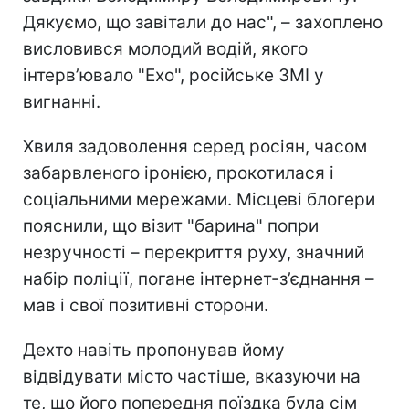
Дякуємо, що завітали до нас", – захоплено
висловився молодий водій, якого
інтерв’ювало "Ехо", російське ЗМІ у
вигнанні.
Хвиля задоволення серед росіян, часом
забарвленого іронією, прокотилася і
соціальними мережами. Місцеві блогери
пояснили, що візит "барина"
попри
незручності – перекриття руху, значний
набір поліції, погане інтернет-з’єднання –
мав і свої позитивні сторони.
Дехто навіть пропонував йому
відвідувати місто частіше, вказуючи на
те, що його попередня поїздка була сім