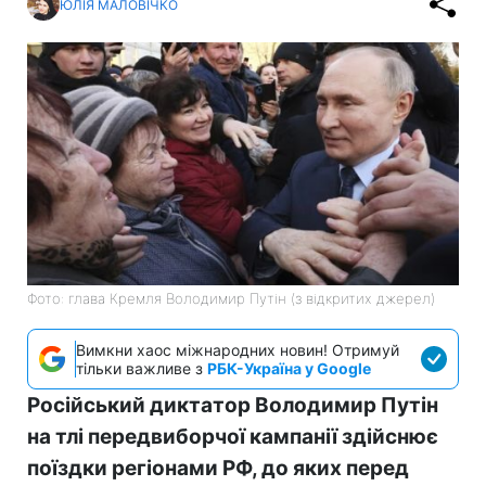
ЮЛІЯ МАЛОВІЧКО
Фото: глава Кремля Володимир Путін (з відкритих джерел)
Вимкни хаос міжнародних новин! Отримуй
тільки важливе з
РБК-Україна у Google
Російський диктатор Володимир Путін
на тлі передвиборчої кампанії здійснює
поїздки регіонами РФ, до яких перед