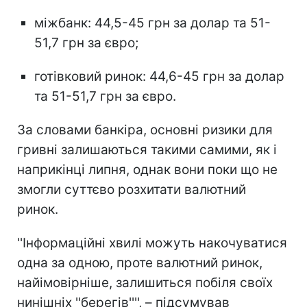
міжбанк: 44,5-45 грн за долар та 51-
51,7 грн за євро;
готівковий ринок: 44,6-45 грн за долар
та 51-51,7 грн за євро.
За словами банкіра, основні ризики для
гривні залишаються такими самими, як і
наприкінці липня, однак вони поки що не
змогли суттєво розхитати валютний
ринок.
''Інформаційні хвилі можуть накочуватися
одна за одною, проте валютний ринок,
найімовірніше, залишиться побіля своїх
нинішніх ''берегів'''', – підсумував