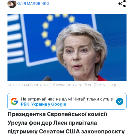
ЮЛІЯ МАЛОВІЧКО
Фото: глава Єврокомісії Урсула фон дер Ляєн (Getty Images)
Не витрачай час на шум! Читай тільки суть з
РБК-Україна у Google
Президентка Європейської комісії
Урсула фон дер Ляєн привітала
підтримку Сенатом США законопроєкту