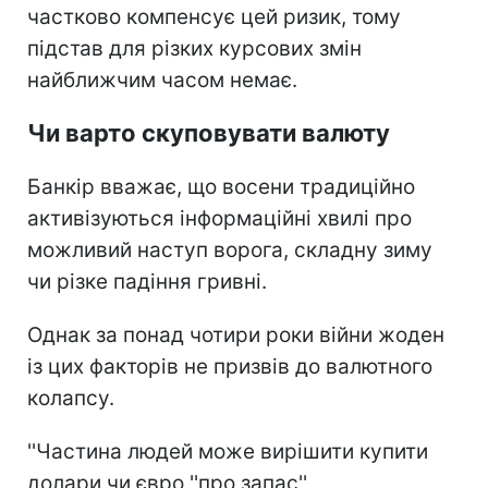
частково компенсує цей ризик, тому
підстав для різких курсових змін
найближчим часом немає.
Чи варто скуповувати валюту
Банкір вважає, що восени традиційно
активізуються інформаційні хвилі про
можливий наступ ворога, складну зиму
чи різке падіння гривні.
Однак за понад чотири роки війни жоден
із цих факторів не призвів до валютного
колапсу.
''Частина людей може вирішити купити
долари чи євро ''про запас'',