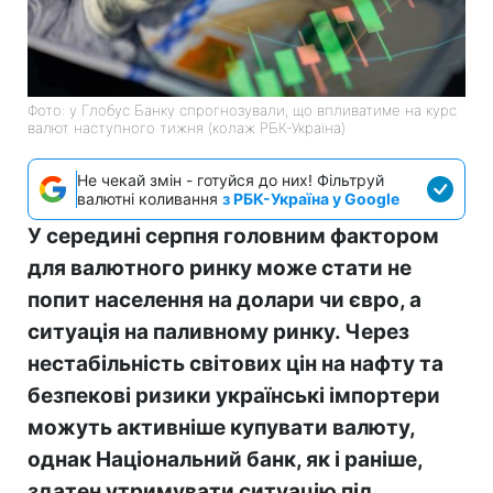
Фото: у Глобус Банку спрогнозували, що впливатиме на курс
валют наступного тижня (колаж РБК-Україна)
Не чекай змін - готуйся до них! Фільтруй
валютні коливання
з РБК-Україна у Google
У середині серпня головним фактором
для валютного ринку може стати не
попит населення на долари чи євро, а
ситуація на паливному ринку. Через
нестабільність світових цін на нафту та
безпекові ризики українські імпортери
можуть активніше купувати валюту,
однак Національний банк, як і раніше,
здатен утримувати ситуацію під