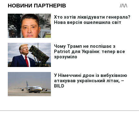
Головна
»
Новини
»
У світі
Фінські болота допоможуть