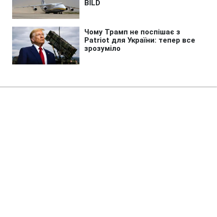
Головна
»
Новини
»
Війна в Україні
Як "Місія нездійсненна".
Український сержант розповів
про труднощі шляху на "нуль", -
ЗМІ
21:40 06.08.2026 Чт
2 хв
Кожні 200 метрів шляху доводиться
погоджувати з іншими підрозділами