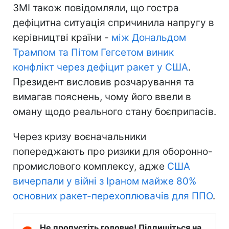
ЗМІ також повідомляли, що гостра
дефіцитна ситуація спричинила напругу в
керівництві країни -
між Дональдом
Трампом та Пітом Гегсетом виник
конфлікт через дефіцит ракет у США
.
Президент висловив розчарування та
вимагав пояснень, чому його ввели в
оману щодо реального стану боєприпасів.
Через кризу воєначальники
попереджають про ризики для оборонно-
промислового комплексу, адже
США
вичерпали у війні з Іраном майже 80%
основних ракет-перехоплювачів для ППО
.
Не пропустіть головне! Підпишіться на