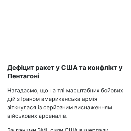
Дефіцит ракет у США та конфлікт у
Пентагоні
Нагадаємо, що на тлі масштабних бойових
дій з Іраном американська армія
зіткнулася із серйозним виснаженням
військових арсеналів.
За даними ЗМІ, сили США вичерпали