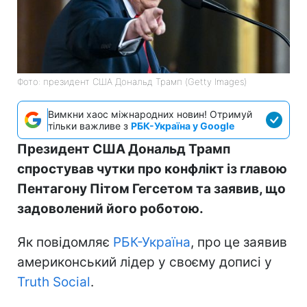
Фото: президент США Дональд Трамп (Getty Images)
Вимкни хаос міжнародних новин! Отримуй
тільки важливе з
РБК-Україна у Google
Президент США Дональд Трамп
спростував чутки про конфлікт із главою
Пентагону Пітом Гегсетом та заявив, що
задоволений його роботою.
Як повідомляє
РБК-Україна
, про це заявив
америконський лідер у своєму дописі у
Truth Social
.