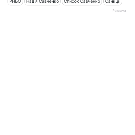
РНБО
Надія Савченко
Список Савченко
Санкції