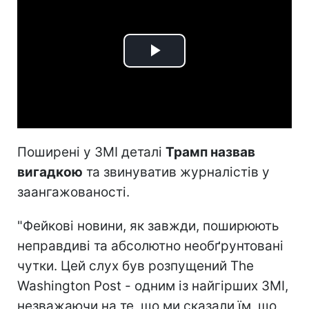
Play
Video
Поширені у ЗМІ деталі
Трамп назвав
вигадкою
та звинуватив журналістів у
заангажованості.
"Фейкові новини, як завжди, поширюють
неправдиві та абсолютно необґрунтовані
чутки. Цей слух був розпущений The
Washington Post - одним із найгірших ЗМІ,
незважаючи на те, що ми сказали їм, що