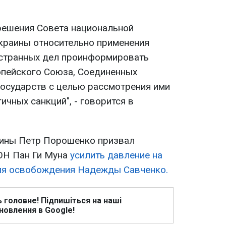
 решения Совета национальной
краины относительно применения
остранных дел проинформировать
опейского Союза, Соединенных
государств с целью рассмотрения ими
ичных санкций", - говорится в
аины Петр Порошенко призвал
ОН Пан Ги Муна
усилить давление на
я освобождения Надежды Савченко.
ь головне! Підпишіться на наші
новлення в Google!