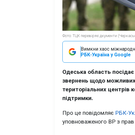
Фото: ТЦК перевіряє дкументи (Черкась
Вимкни хаос міжнародн
РБК-Україна у Google
Одеська область посідає 
звернень щодо можливих н
територіальних центрів к
підтримки.
Про це повідомляє
РБК-Ук
уповноваженого ВР з прав