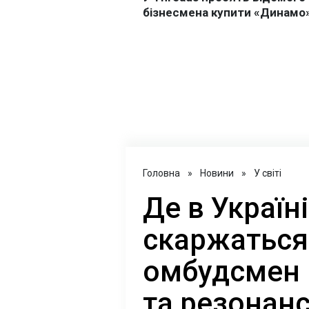
Головна
»
Новини
»
У світі
Де в Україн
скаржаться
омбудсмен 
та резонан