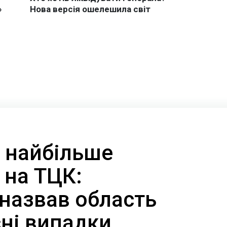
і найбільше
 на ТЦК:
назвав область
сні випадки