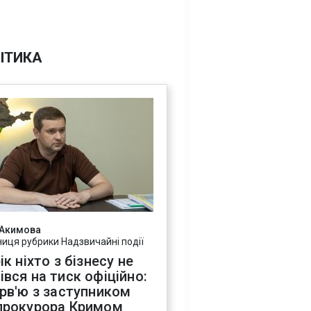
ІТИКА
 Акимова
ниця рубрики Надзвичайні події
ік ніхто з бізнесу не
івся на тиск офіційно:
ерв'ю з заступником
прокурора Кримом