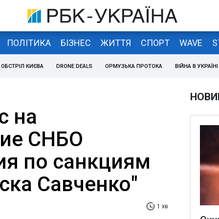
ПОЛІТИКА
БІЗНЕС
ЖИТТЯ
СПОРТ
WAVE
S
ОБСТРІЛ КИЄВА
DRONE DEALS
ОРМУЗЬКА ПРОТОКА
ВІЙНА В УКРАЇНІ
НОВИ
с на
ние СНБО
я по санкциям
ска Савченко"
1 хв