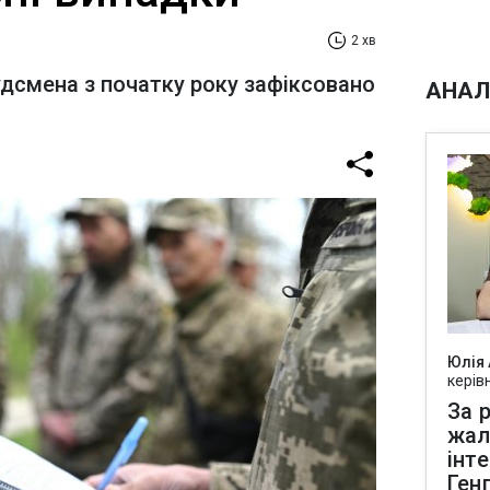
2 хв
дсмена з початку року зафіксовано
АНАЛ
Юлія
керів
За р
жал
інт
Ген