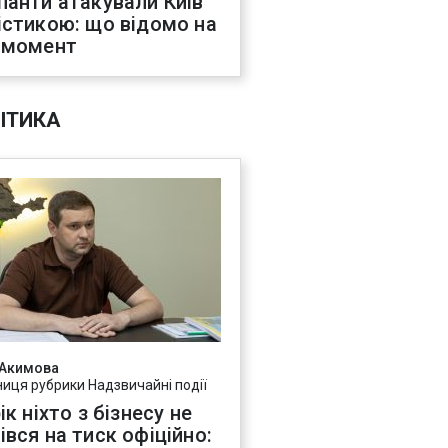
панти атакували Київ
істикою: що відомо на
 момент
ІТИКА
 Акимова
ниця рубрики Надзвичайні події
ік ніхто з бізнесу не
івся на тиск офіційно: