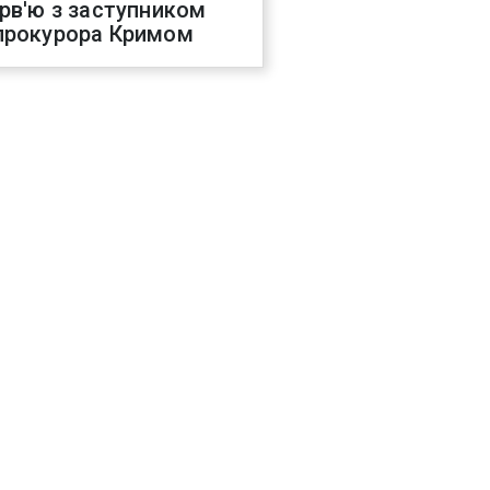
ерв'ю з заступником
прокурора Кримом