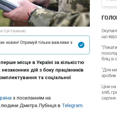
ГОЛО
Окупант
ке ТЦК Facebook)
що від
их новин! Отримуй тільки важливе з
"Лякати
похолод
бліц із
перше місце в Україні за кількістю
езаконних дій з боку працівників
"Для ме
зробив 
омплектування та соціальної
Ціни на
хліб, г
раїна
з посиланням на
серпня
 людини Дмитра Лубінця в
Telegram.