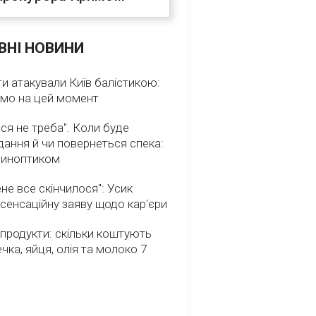
ВНІ НОВИНИ
и атакували Київ балістикою:
омо на цей момент
ся не треба". Коли буде
ання й чи повернеться спека:
 синоптиком
не все скінчилося": Усик
сенсаційну заяву щодо кар'єри
 продукти: скільки коштують
речка, яйця, олія та молоко 7