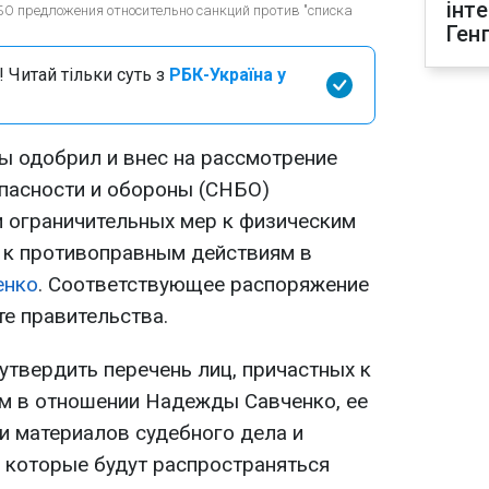
інт
БО предложения относительно санкций против "списка
Ген
 Читай тільки суть з
РБК-Україна у
ы одобрил и внес на рассмотрение
пасности и обороны (СНБО)
 ограничительных мер к физическим
 к противоправным действиям в
енко
. Соответствующее распоряжение
е правительства.
 утвердить перечень лиц, причастных к
м в отношении Надежды Савченко, ее
 материалов судебного дела и
а которые будут распространяться