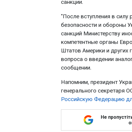
санкции.
"После вступления в силу
безопасности и обороны У
санкций Министерству ин
компетентные органы Евр
Штатов Америки и других 
вопроса о введении аналог
сообщении.
Напомним, президент Укр
генерального секретаря О
Российскую Федерацию дл
Не пропустіт
о