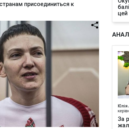
Оку
странам присоединиться к
бал
цей
АНАЛ
Юлія
керів
За р
жал