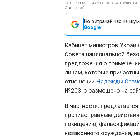
Фото: Кабмин внес на рассмотрение СН
Савченко"
Не витрачай час на шум!
Google
Кабинет министров Украин
Совета национальной безо
предложения о применении
лицам, которые причастны
отношении
Надежды Савч
№203-р размещено на сайт
В частности, предлагается
противоправным действия
похищению, фальсификации
незаконного осуждения, н