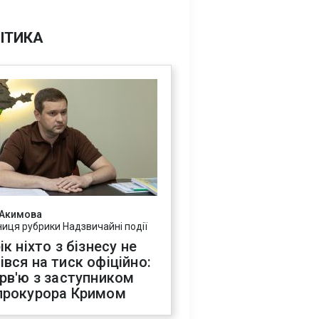
ІТИКА
 Акимова
ниця рубрики Надзвичайні події
ік ніхто з бізнесу не
івся на тиск офіційно:
ерв'ю з заступником
прокурора Кримом