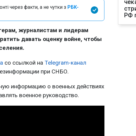
чек
нті через факти, а не чутки з
РБК-
стр
РФ 
герам, журналистам и лидерам
кратить давать оценку войне, чтобы
селения.
а
со ссылкой на
Telegram-канал
дезинформации при СНБО.
лную информацию о военных действиях
авлять военное руководство.