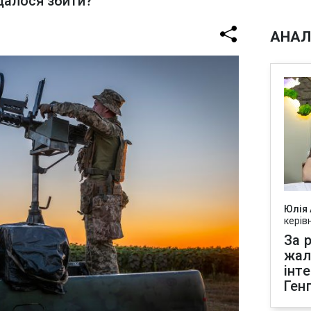
далося збити?
АНАЛ
Юлія
керів
За р
жал
інт
Ген