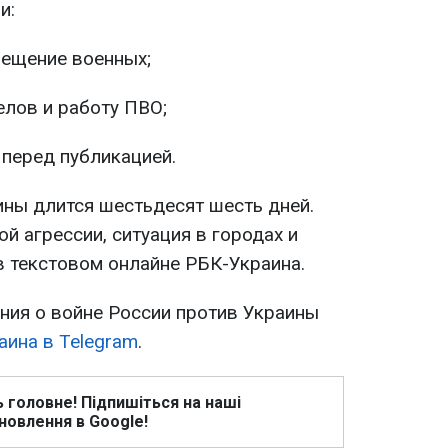
и:
мещение военных;
елов и работу ПВО;
перед публикацией.
ины длится шестьдесят шесть дней.
й агрессии, ситуация в городах и
в текстовом онлайне РБК-Украина.
ия о войне России против Украины
аина в Telegram
.
ь головне! Підпишіться на наші
новлення в Google!