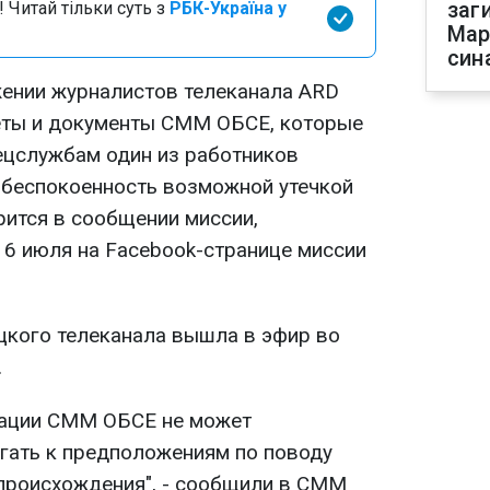
заг
 Читай тільки суть з
РБК-Україна у
Мар
син
жении журналистов телеканала ARD
четы и документы СММ ОБСЕ, которые
пецслужбам один из работников
обеспокоенность возможной утечкой
рится в сообщении миссии,
6 июля на Facebook-странице миссии
кого телеканала вышла в эфир во
.
ации СММ ОБСЕ не может
гать к предположениям по поводу
происхождения", - сообщили в СММ