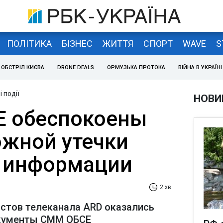
ПОЛІТИКА
БІЗНЕС
ЖИТТЯ
СПОРТ
WAVE
S
ОБСТРІЛ КИЄВА
DRONE DEALS
ОРМУЗЬКА ПРОТОКА
ВІЙНА В УКРАЇНІ
 події
НОВИ
Е обеспокоены
ожной утечки
й информации
2 хв
стов телеканала ARD оказались
окументы СММ ОБСЕ