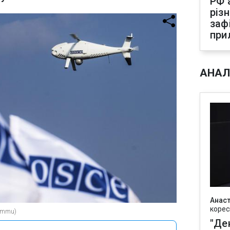
РФ 
різ
заф
при
АНАЛ
Анаст
корес
smmu)
"Де