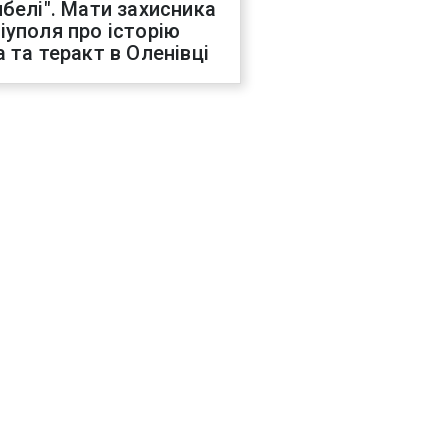
ибелі". Мати захисника
іуполя про історію
а та теракт в Оленівці