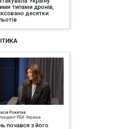
атакувала Україну
ними типами дронів,
іксовано десятки
льотів
ІТИКА
асія Рокитна
пондент РБК-Україна
нь почався з його