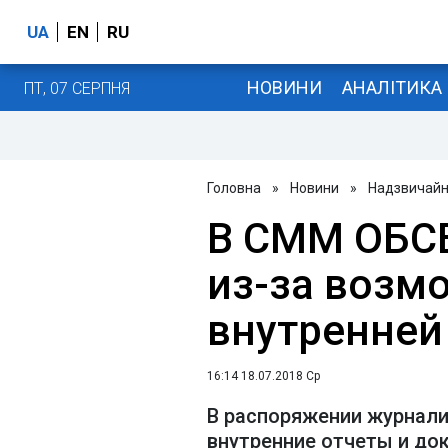
UA
EN
RU
НОВИНИ
АНАЛІТИКА
ПТ, 07 СЕРПНЯ
Головна
»
Новини
»
Надзвичайні
В СММ ОБС
из-за возм
внутренне
16:14 18.07.2018 Ср
В распоряжении журнали
внутренние отчеты и д