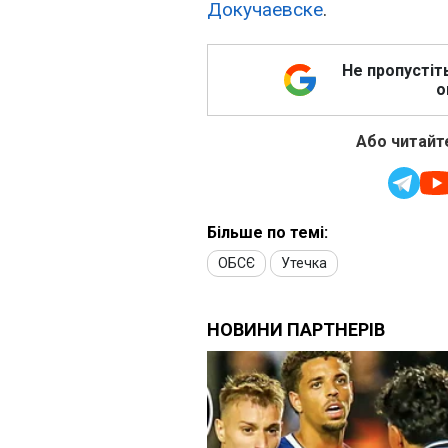
Докучаевске
.
Не пропустіт
о
Або читайте
Більше по темі:
ОБСЄ
Утечка