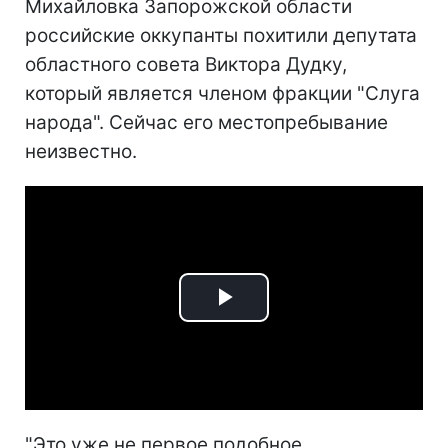
Михайловка Запорожской области
российские оккупанты похитили депутата
областного совета Виктора Дудку,
который является членом фракции "Слуга
народа". Сейчас его местопребывание
неизвестно.
Play
Video
"Это уже не первое подобное