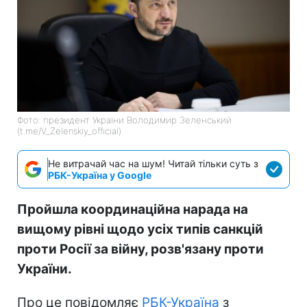
Фото: президент України Володимир Зеленський
(t.me/V_Zelenskiy_official)
Не витрачай час на шум! Читай тільки суть з
РБК-Україна у Google
Пройшла координаційна нарада на
вищому рівні щодо усіх типів санкцій
проти Росії за війну, розв'язану проти
України.
Про це повідомляє
РБК-Україна
з