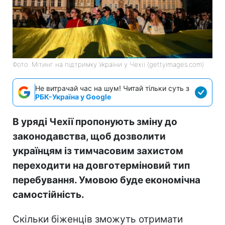
Фото: Мітинг на підтримку України у Чехії (gettyimages.com)
Не витрачай час на шум! Читай тільки суть з
РБК-Україна у Google
В уряді Чехії пропонують зміну до
законодавства, щоб дозволити
українцям із тимчасовим захистом
переходити на довготерміновий тип
перебування. Умовою буде економічна
самостійність.
Скільки біженців зможуть отримати