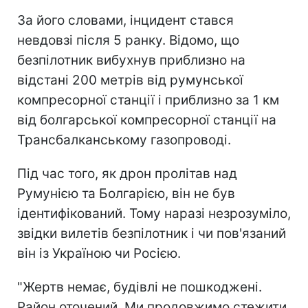
За його словами, інцидент стався
невдовзі після 5 ранку. Відомо, що
безпілотник вибухнув приблизно на
відстані 200 метрів від румунської
компресорної станції і приблизно за 1 км
від болгарської компресорної станції на
Трансбалканському газопроводі.
Під час того, як дрон пролітав над
Румунією та Болгарією, він не був
ідентифікований. Тому наразі незрозуміло,
звідки вилетів безпілотник і чи пов'язаний
він із Україною чи Росією.
"Жертв немає, будівлі не пошкоджені.
Район оточений. Ми продовжимо стежити