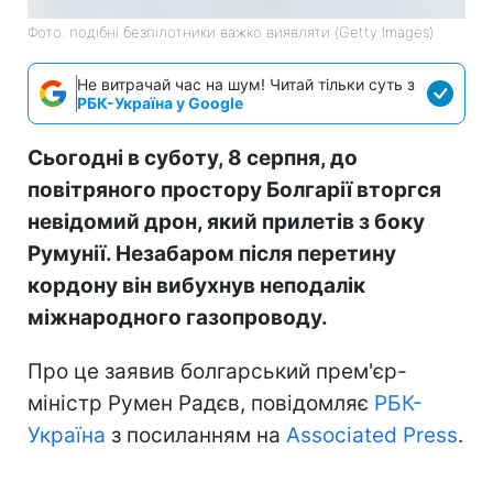
Фото: подібні безпілотники важко виявляти (Getty Images)
Не витрачай час на шум! Читай тільки суть з
РБК-Україна у Google
Сьогодні в суботу, 8 серпня, до
повітряного простору Болгарії вторгся
невідомий дрон, який прилетів з боку
Румунії. Незабаром після перетину
кордону він вибухнув неподалік
міжнародного газопроводу.
Про це заявив болгарський прем'єр-
міністр Румен Радєв, повідомляє
РБК-
Україна
з посиланням на
Associated Press
.