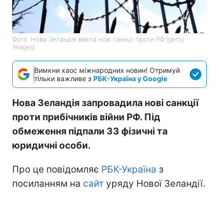
Фото: Нова Зеландія ввела нові санкції проти РФ (getty
images)
Вимкни хаос міжнародних новин! Отримуй
тільки важливе з
РБК-Україна у Google
Нова Зеландія запровадила нові санкції
проти прибічників війни РФ. Під
обмеження підпали 33 фізичні та
юридичні особи.
Про це повідомляє
РБК-Україна
з
посиланням на
сайт
уряду Нової Зеландії.