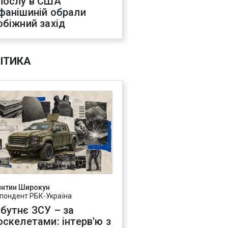
послу в США
фанішиній обрали
обіжний захід
ІТИКА
янтин Широкун
пондент РБК-Україна
бутнє ЗСУ – за
оскелетами: інтерв'ю з