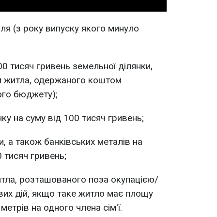
ля (з року випуску якого минуло
00 тисяч гривень земельної ділянки,
ім житла, одержаного коштом
ого бюджету);
ку на суму від 100 тисяч гривень;
и, а також банківських металів на
 тисяч гривень;
итла, розташованого поза окупацією/
их дій, якщо таке житло має площу
етрів на одного члена сім'ї.