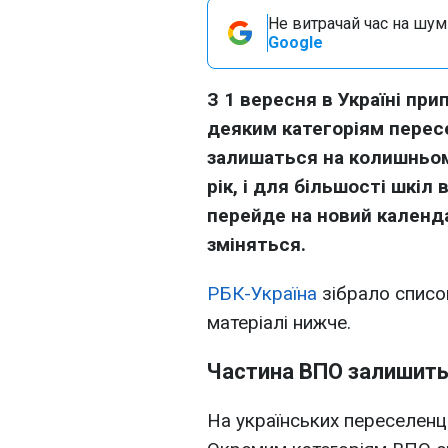
Не витрачай час на шум!
Google
З 1 вересня в Україні пр
деяким категоріям пересе
залишаться на колишньом
рік, і для більшості шкіл
перейде на новий календа
зміняться.
РБК-Україна
зібрало списо
матеріалі нижче.
Частина ВПО залишить
На українських переселенц