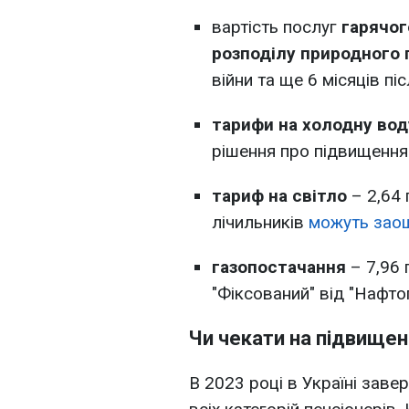
вартість послуг
гарячог
розподілу природного 
війни та ще 6 місяців пі
тарифи на холодну вод
рішення про підвищення 
тариф на світло
– 2,64 
лічильників
можуть зао
газопостачання
– 7,96 
"Фіксований" від "Нафто
Чи чекати на підвищен
В 2023 році в Україні заве