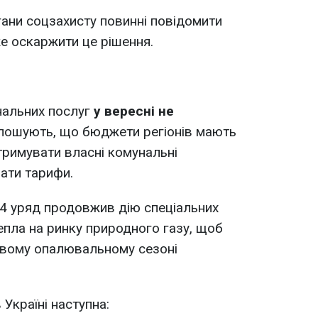
ани соцзахисту повинні повідомити
е оскаржити це рішення.
нальних послуг
у вересні не
голошують, що бюджети регіонів мають
тримувати власні комунальні
вати тарифи.
024 уряд продовжив дію спеціальних
епла на ринку природного газу, щоб
овому опалювальному сезоні
Україні наступна: