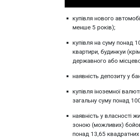
купівля нового автомобі
менше 5 років);
купівля на суму понад 1
квартири, будинкуи (кр
державного або місцев
наявність депозиту у бан
купівля іноземної валют
загальну суму понад 100
наявність у власності ж
зоною (можливих) бойов
понад 13,65 квадратних м