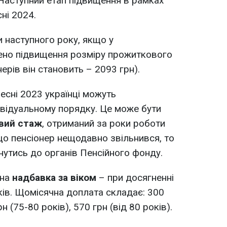
. Наступний етап підвищення в рамках
ні 2024.
и наступного року, якщо у
но підвищення розміру прожиткового
ерів він становить – 2093 грн).
есні 2023 українці можуть
відуальному порядку. Це може бути
вий стаж
, отриманий за роки роботи
кщо пенсіонер нещодавно звільнився, то
нутись до органів Пенсійного фонду.
ана
надбавка за віком
– при досягненні
ків. Щомісячна доплата складає: 300
рн (75-80 років), 570 грн (від 80 років).