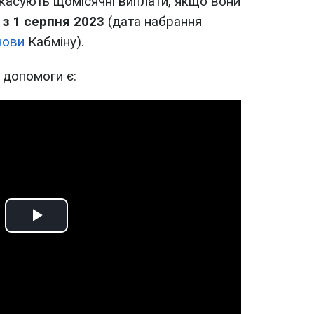
касують щомісячні виплати, якщо вони
 з 1 серпня 2023
(дата набрання
нови
Кабміну).
 допомоги є:
Play
Video