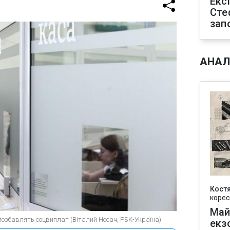
Екс
Сте
зап
АНАЛ
Кост
корес
Май
 позбавлять соцвиплат (Віталий Носач, РБК-Україна)
екз