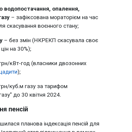
о водопостачання, опалення,
газу
– зафіксована мораторієм на час
сля скасування воєнного стану;
у
– без змін (НКРЕКП скасувала своє
цін на 30%);
грн/кВт-год (власники двозонних
щадити
);
грн/куб.м газу за тарифом
газу" до 30 квітня 2024.
ня пенсій
ршилася планова індексація пенсій для