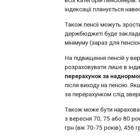
всіх категорій пенсіонерів
індексації планується навес
Також пенсії можуть зрост
держбюджеті буде закладе
мінімуму (зараз для пенсіон
На підвищення пенсій у вер
розраховувати лише в інди
перерахунок за наднормо
після виходу на пенсію. Я
за перерахунком слід звер
Також може бути нарахов
з вересня 70, 75 або 80 ро
грн (вік 70-75 років), 456 г