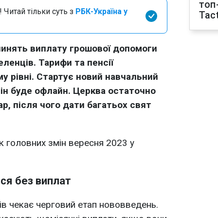
топ
 Читай тільки суть з
РБК-Україна у
Tact
ипинять виплату грошової допомоги
ленців. Тарифи та пенсії
у рівні. Стартує новий навчальний
 він буде офлайн. Церква остаточно
р, після чого дати багатьох свят
к головних змін вересня 2023 у
ся без виплат
ів чекає черговий етап нововведень.