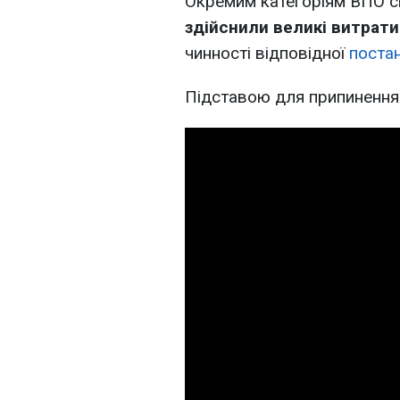
Окремим категоріям ВПО с
здійснили великі витрати
чинності відповідної
поста
Підставою для припинення