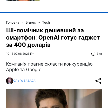
Головна
»
Бізнес
»
Tech
ШІ-помічник дешевший за
смартфон: OpenAI готує гаджет
за 400 доларів
10:18 07.08.2026 Пт
2 хв
Компанія прагне скласти конкуренцію
Apple та Google
ОЛЬГА ЗАВАДА