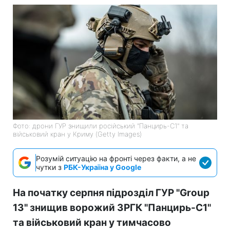
Фото: дрони ГУР знищили російський "Панцирь-С1" та
військовий кран у Криму (Getty Images)
Розумій ситуацію на фронті через факти, а не
чутки з
РБК-Україна у Google
На початку серпня підрозділ ГУР "Group
13" знищив ворожий ЗРГК "Панцирь-С1"
та військовий кран у тимчасово