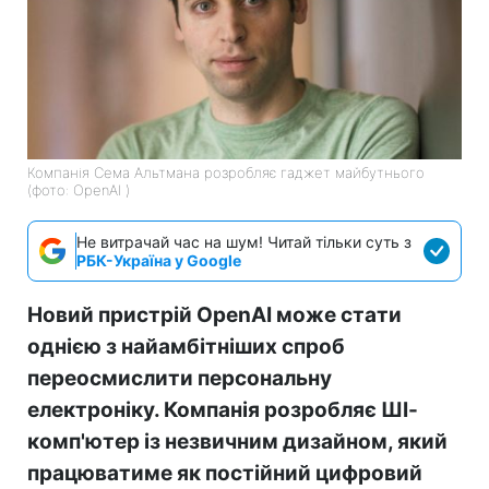
Компанія Сема Альтмана розробляє гаджет майбутнього
(фото: OpenAI )
Не витрачай час на шум! Читай тільки суть з
РБК-Україна у Google
Новий пристрій OpenAI може стати
однією з найамбітніших спроб
переосмислити персональну
електроніку. Компанія розробляє ШІ-
комп'ютер із незвичним дизайном, який
працюватиме як постійний цифровий