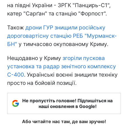
на півдні України - ЗРГК "Панцирь-С1",
катер "Сарґан" та станцію "Форпост".
Також
дрони ГУР знищили російську
дороговартісну станцію РЕБ "Мурманск-
БН"
у тимчасово окупованому Криму.
Нещодавно у Криму
згоріли пускова
установка та радар зенітного комплексу
С-400
. Українські воєнні знищили техніку
просто на бойовій позиції.
Не пропустіть головне! Підпишіться на
наші оновлення в Google!
Або читайте нас там, де вам зручно!