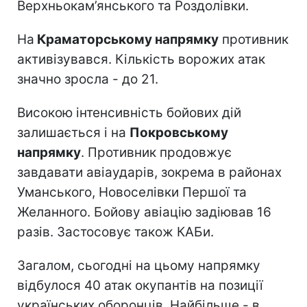
Верхньокам’янського та Роздолівки.
На
Краматорському напрямку
противник
активізувався. Кількість ворожих атак
значно зросла - до 21.
Високою інтенсивність бойових дій
залишається і на
Покровському
напрямку
. Противник продовжує
завдавати авіаударів, зокрема в районах
Уманського, Новоселівки Першої та
Желанного. Бойову авіацію задіював 16
разів. Застосовує також КАБи.
Загалом, сьогодні на цьому напрямку
відбулося 40 атак окупантів на позиції
українських оборонців. Найбільше - в