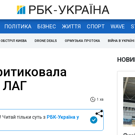
ПОЛІТИКА
БІЗНЕС
ЖИТТЯ
СПОРТ
WAVE
S
ОБСТРІЛ КИЄВА
DRONE DEALS
ОРМУЗЬКА ПРОТОКА
ВІЙНА В УКРАЇНІ
НОВИ
ритиковала
 ЛАГ
1 хв
 Читай тільки суть з
РБК-Україна у