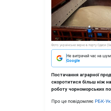
Фото: українське зерно в порту Одеси (Ge
Не витрачай час на шум!
Google
Постачання аграрної прод
скоротитися більш ніж на
роботу чорноморських по
Про це повідомляє
РБК-Ук