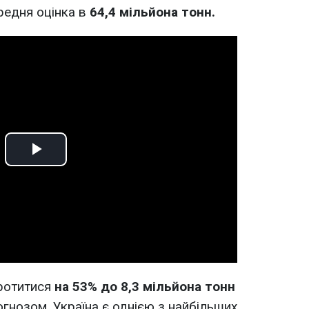
редня оцінка в
64,4 мільйона тонн.
Play
Video
ротитися
на 53% до 8,3 мільйона тонн
огнозом. Україна є однією з найбільших