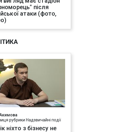
й вигляд має стадіон
рноморець" після
ійської атаки (фото,
ео)
ІТИКА
 Акимова
ниця рубрики Надзвичайні події
ік ніхто з бізнесу не