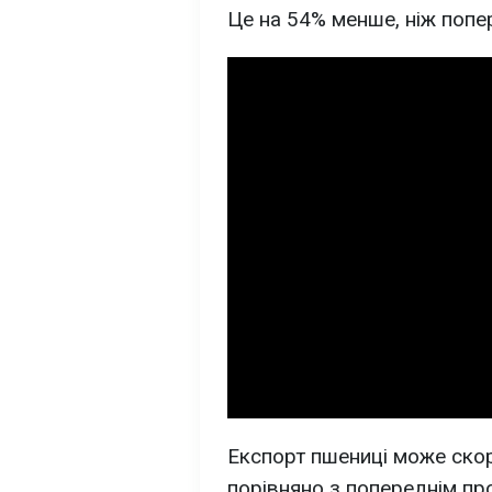
Це на 54% менше, ніж попе
Експорт пшениці може ско
порівняно з попереднім пр