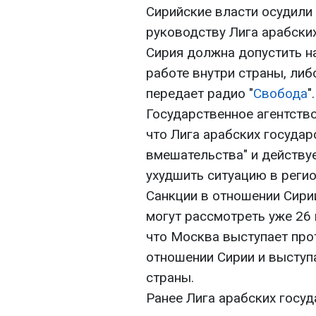
Сирийские власти осудили
руководству Лига арабских
Сирия должна допустить н
работе внутри страны, либ
передает радио "
Свобода
".
Государственное агентств
что Лига арабских госуда
вмешательства" и действу
ухудшить ситуацию в регио
Санкции в отношении Сири
могут рассмотреть уже 26 
что Москва выступает про
отношении Сирии и выступ
страны.
Ранее Лига арабских госу