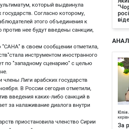
Яки
 ультиматум, который выдвинула
"Чо
 государств. Согласно которому,
рос
від
аблюдателей этого объединения к
о против нее будут введены санкции,
АНАЛ
о "САНА" в своем сообщении отметила,
рств"стала инструментом иностранного
ет по "западному сценарию" с целью
не.
и члены Лиги арабских государств
ноября. В России сегодня отметили,
тив введения каких-либо санкций в
ает за налаживание диалога внутри
Юлія
керів
дарств приостановила членство Сирии
За р