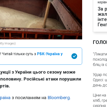
керів
За р
жал
інт
Ген
ГОЛО
tty Images)
 Читай тільки суть з
РБК-Україна у
"Лякати
похолод
бліц із
укції з України цього сезону може
Удар по
половину. Російські атаки порушили
Одесі: 
день д
ртів.
Ціни на
раїна
з посиланням на
Bloomberg.
хліб, г
серпня