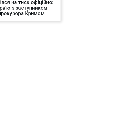
івся на тиск офіційно:
ерв'ю з заступником
прокурора Кримом