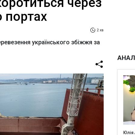
коротиться через
о портах
2 хв
еревезення українського збіжжя за
АНАЛ
Юлія