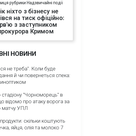
ниця рубрики Надзвичайні події
ік ніхто з бізнесу не
івся на тиск офіційно:
ерв'ю з заступником
прокурора Кримом
ВНІ НОВИНИ
ся не треба". Коли буде
ання й чи повернеться спека:
 синоптиком
 стадіону "Чорноморець" в
що відомо про атаку ворога за
о матчу УПЛ
 продукти: скільки коштують
речка, яйця, олія та молоко 7