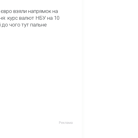
 євро взяли напрямок на
я: курс валют НБУ на 10
і до чого тут пальне