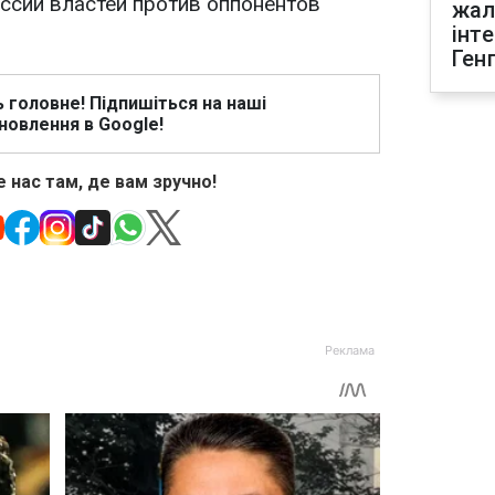
ессий властей против оппонентов
жал
інт
Ген
ь головне! Підпишіться на наші
новлення в Google!
 нас там, де вам зручно!