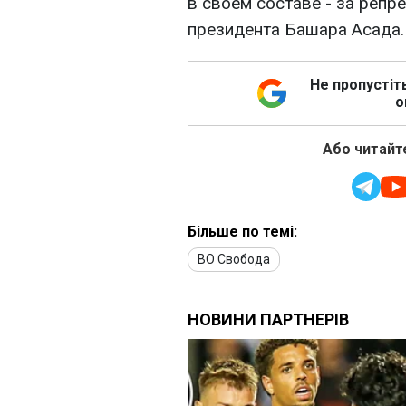
в своем составе - за репр
президента Башара Асада.
Не пропустіт
о
Або читайте
Більше по темі:
ВО Свобода