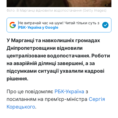
Фото: В Марганці відновили водопостачання (Getty Images)
Не витрачай час на шум! Читай тільки суть з
РБК-Україна у Google
У Марганці та навколишніх громадах
Дніпропетровщини відновили
централізоване водопостачання. Роботи
на аварійній ділянці завершені, а за
підсумками ситуації ухвалили кадрові
рішення.
Про це повідомляє
РБК-Україна
з
посиланням на прем'єр-міністра
Сергія
Корецького
.