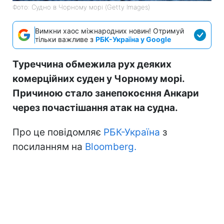
Фото: Судно в Чорному морі (Getty Images)
Вимкни хаос міжнародних новин! Отримуй
тільки важливе з
РБК-Україна у Google
Туреччина обмежила рух деяких
комерційних суден у Чорному морі.
Причиною стало занепокоєння Анкари
через почастішання атак на судна.
Про це повідомляє
РБК-Україна
з
посиланням на
Bloomberg.