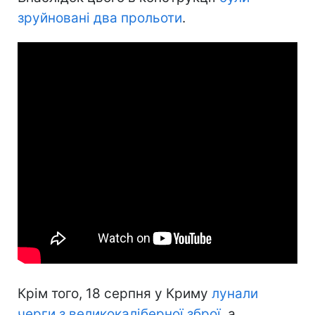
зруйновані два прольоти
.
Крім того, 18 серпня у Криму
лунали
черги з великокаліберної зброї
, а