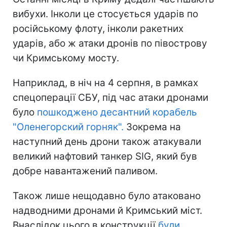
вибухи. Інколи це стосується ударів по
російському флоту, інколи ракетних
ударів, або ж атаки дронів по півострову
чи Кримському мосту.
Наприклад, в ніч на 4 серпня, в рамках
спецоперації СБУ, під час атаки дронами
було
пошкоджено десантний корабель
"Оленегорский горняк
"
.
Зокрема на
наступний день дрони також атакували
великий нафтовий танкер SIG, який був
добре навантажений паливом.
Також лише нещодавно було атаковано
надводними дронами й Кримський міст.
Внаслідок цього в конструкції
були