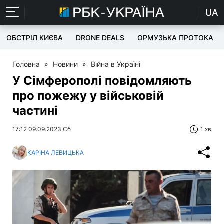
UA
ОБСТРІЛ КИЄВА
DRONE DEALS
ОРМУЗЬКА ПРОТОКА
Головна
»
Новини
»
Війна в Україні
У Сімферополі повідомляють
про пожежу у військовій
частині
17:12 09.09.2023 Сб
1 хв
КАРІНА ЛЕВИЦЬКА