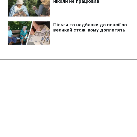
Головна
»
Новини
»
У світі
У Косові прем'єра закидали
яйцями просто під час
засідання парламенту (відео)
12:51 09.08.2026 Нд
2 хв
Депутатка підготувала для глави уряду
незвичний спосіб висловити своє