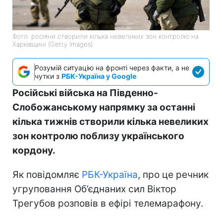
Фото: росіяни створили кілька невеликих зон контролю на
Харківщині (Getty Images)
Розумій ситуацію на фронті через факти, а не
чутки з
РБК-Україна у Google
Російські війська на Південно-
Слобожанському напрямку за останні
кілька тижнів створили кілька невеликих
зон контролю поблизу українського
кордону.
Як повідомляє
РБК-Україна
, про це речник
угруповання Об’єднаних сил Віктор
Трегубов розповів в ефірі телемарафону.