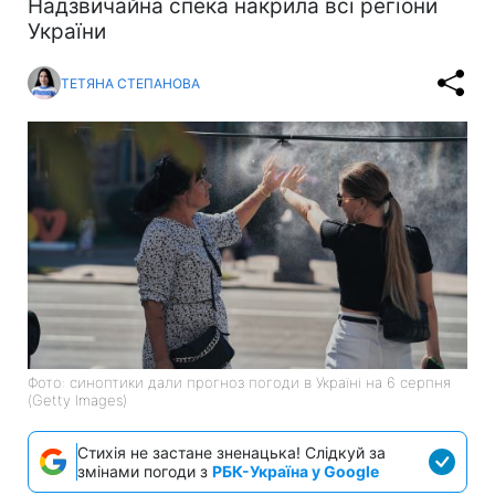
Надзвичайна спека накрила всі регіони
України
ТЕТЯНА СТЕПАНОВА
Фото: синоптики дали прогноз погоди в Україні на 6 серпня
(Getty Images)
Стихія не застане зненацька! Слідкуй за
змінами погоди з
РБК-Україна у Google