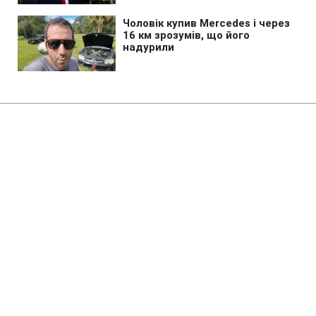
Головна
»
Новини
»
У світі
Ремонт Wildberries може
обійтись Росії в чверть річного
дефіциту бюджету
06:49 06.08.2026 Чт
2 хв
Через відтік продавців оборот компанії
вже скоротився на чверть
КАТЕРИНА КОВАЛЬ