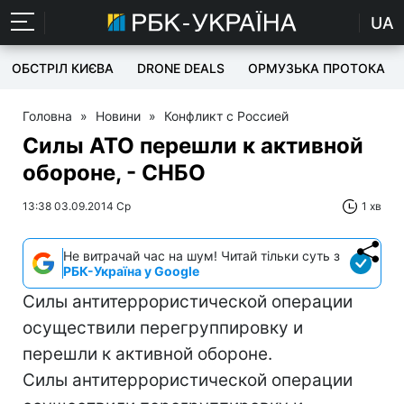
UA
ОБСТРІЛ КИЄВА
DRONE DEALS
ОРМУЗЬКА ПРОТОКА
Головна
»
Новини
»
Конфликт с Россией
Силы АТО перешли к активной
обороне, - СНБО
13:38 03.09.2014 Ср
1 хв
Не витрачай час на шум! Читай тільки суть з
РБК-Україна у Google
Силы антитеррористической операции
осуществили перегруппировку и
перешли к активной обороне.
Силы антитеррористической операции