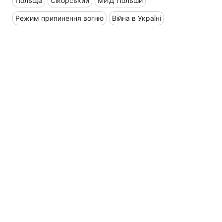
Польща
Сікорський
МИД Польши
Режим припинення вогню
Війна в Україні