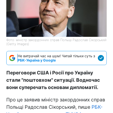
Фото: міністр закордонних справ Польщі Радослав Сікорський
(Getty Images)
Не витрачай час на шум! Читай тільки суть з
РБК-Україна у Google
Переговори США і Росії про Україну
стали "поштовхом" ситуації. Водночас
вони суперечать основам дипломатії.
Про це заявив міністр закордонних справ
Польщі Радослав Сікорський, пише
РБК-