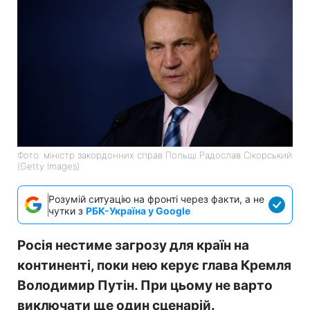
Фото: міністр закордонних справ Польщі Радослав Сікорський
(Getty Images)
Розумій ситуацію на фронті через факти, а не
чутки з
РБК-Україна у Google
Росія нестиме загрозу для країн на
континенті, поки нею керує глава Кремля
Володимир Путін. При цьому не варто
виключати ще один сценарій.