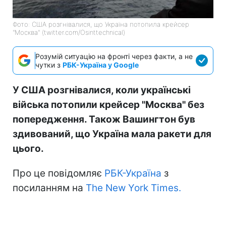
Фото: США розгнівалися, що Україна потопила крейсер
"Москва" (twitter.com/Osinttechnical)
Розумій ситуацію на фронті через факти, а не
чутки з
РБК-Україна у Google
У США розгнівалися, коли українські
війська потопили крейсер "Москва" без
попередження. Також Вашингтон був
здивований, що Україна мала ракети для
цього.
Про це повідомляє
РБК-Україна
з
посиланням на
The New York Times.