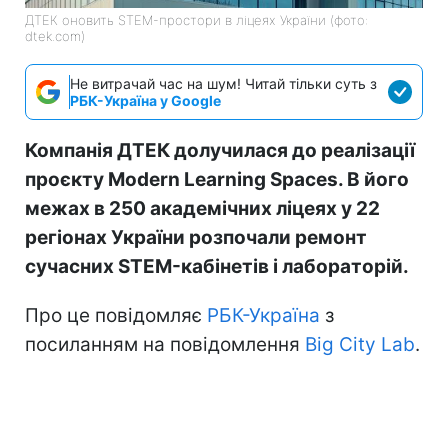
ДТЕК оновить STEM-простори в ліцеях України (фото:
dtek.com)
Не витрачай час на шум! Читай тільки суть з
РБК-Україна у Google
Компанія ДТЕК долучилася до реалізації
проєкту Modern Learning Spaces. В його
межах в 250 академічних ліцеях у 22
регіонах України розпочали ремонт
сучасних STEM-кабінетів і лабораторій.
Про це повідомляє
РБК-Україна
з
посиланням на повідомлення
Big City Lab
.