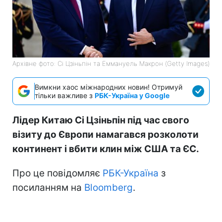
Архівне фото: Сі Цзіньпін та Еммануель Макрон (Getty Images)
Вимкни хаос міжнародних новин! Отримуй
тільки важливе з
РБК-Україна у Google
Лідер Китаю Сі Цзіньпін під час свого
візиту до Європи намагався розколоти
континент і вбити клин між США та ЄС.
Про це повідомляє
РБК-Україна
з
посиланням на
Bloomberg
.