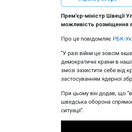
Прем'єр-міністр Швеції У
можливість розміщення яде
Про це повідомляє
РБК-Ук
"У разі війни це зовсім ін
демократичні країни в нашій
змозі захистити себе від к
застосуванням ядерної зброї
При цьому він додав, що "в
шведська оборона спрямова
ситуації".