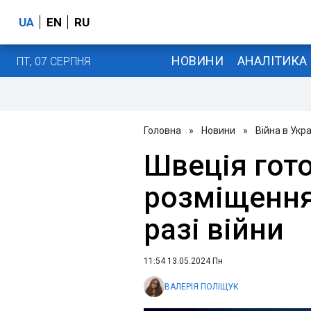
UA
EN
RU
НОВИНИ
АНАЛІТИКА
ПТ, 07 СЕРПНЯ
Головна
»
Новини
»
Війна в Укра
Швеція гот
розміщення 
разі війни
11:54 13.05.2024 Пн
ВАЛЕРІЯ ПОЛІЩУК