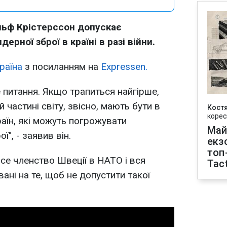
льф Крістерссон допускає
рної зброї в країні в разі війни.
раїна
з посиланням на
Expressen.
ше питання. Якщо трапиться найгірше,
 частині світу, звісно, мають бути в
Кост
корес
раїн, які можуть погрожувати
Май
", - заявив він.
екз
топ
се членство Швеції в НАТО і вся
Tact
ні на те, щоб не допустити такої