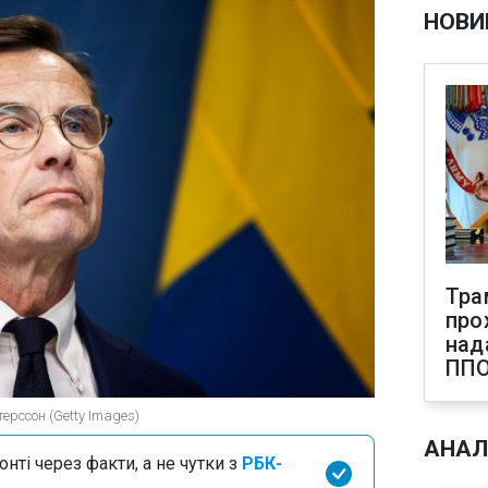
НОВИ
Тра
про
над
ПП
ерссон (Getty Images)
АНАЛ
нті через факти, а не чутки з
РБК-