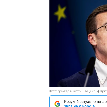
Фото: прем'єр-міністр Швеції Ульф Кріст
Розумій ситуацію на фро
Україна у Google