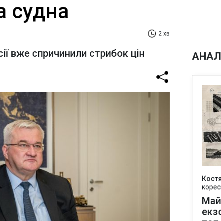
а судна
2 хв
осії вже спричинили стрибок цін
АНАЛ
Кост
корес
Май
екз