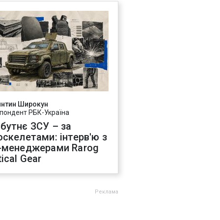
янтин Широкун
пондент РБК-Україна
бутнє ЗСУ – за
оскелетами: інтерв'ю з
-менеджерами Rarog
ical Gear