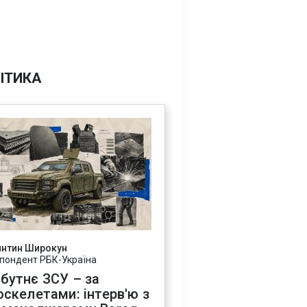
ІТИКА
янтин Широкун
пондент РБК-Україна
бутнє ЗСУ – за
оскелетами: інтерв'ю з