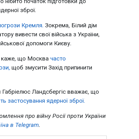
 нібито початок підготовки до
дерної зброї.
погрози Кремля.
Зокрема, Білий дім
ору вивести свої війська з України,
військової допомоги Києву.
W каже, що Москва
часто
ози,
щоб змусити Захід припинити
 Габріелюс Ландсбергіс вважає, що
ть застосування ядерної зброї.
омлення про війну Росії проти України
їна в Telegram
.