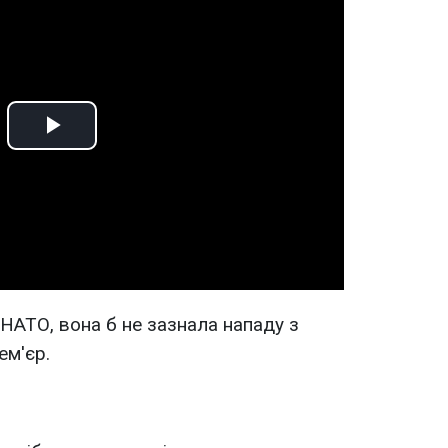
Play
Video
 НАТО, вона б не зазнала нападу з
ем'єр.