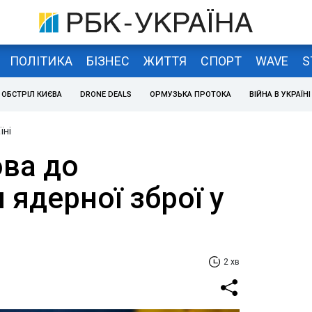
ПОЛІТИКА
БІЗНЕС
ЖИТТЯ
СПОРТ
WAVE
S
ОБСТРІЛ КИЄВА
DRONE DEALS
ОРМУЗЬКА ПРОТОКА
ВІЙНА В УКРАЇНІ
їні
ова до
ядерної зброї у
2 хв