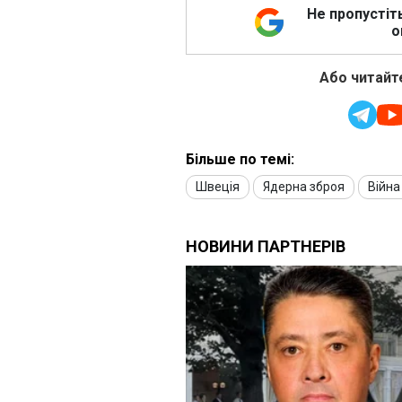
Не пропустіт
о
Або читайте
Більше по темі:
Швеція
Ядерна зброя
Війна