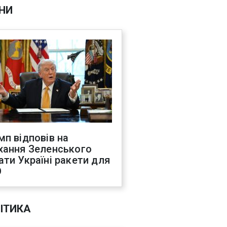
НИ
мп відповів на
хання Зеленського
ати Україні ракети для
О
ІТИКА