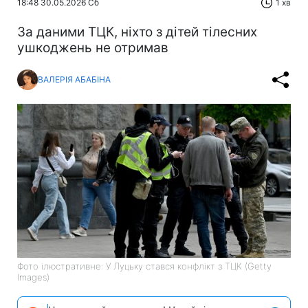
18:48 30.05.2026 Сб
1 хв
За даними ТЦК, ніхто з дітей тілесних
ушкоджень не отримав
ВАЛЕРІЯ АБАБІНА
Фото ілюстративне: У Луцьку стався конфлікт з ТЦК (Getty
Images)