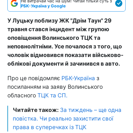
Не витрачай час на шум! Читай тільки суть з
РБК-Україна у Google
У Луцьку поблизу ЖК "Дрім Таун" 29
травня стався інцидент між групою
оповіщення Волинського ТЦК та
неповнолітніми. Усе почалося з того, що
чоловік відмовився показати військово-
облікові документи й зачинився в авто.
Про це повідомляє
РБК-Україна
з
посиланням на заяву Волинського
обласного
ТЦК та СП.
Читайте також:
За тиждень – ще одна
повістка. Чи реально захистити свої
права в суперечках із ТЦК