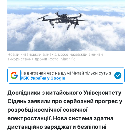
Новий китайський винахід може назавжди змінити
використання дронів (фото: Magnific)
Не витрачай час на шум! Читай тільки суть з
РБК-Україна у Google
Дослідники з китайського Університету
Сідянь заявили про серйозний прогрес у
розробці космічної сонячної
електростанції. Нова система здатна
дистанційно заряджати безпілотні