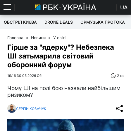
UA
ОБСТРІЛ КИЄВА
DRONE DEALS
ОРМУЗЬКА ПРОТОКА
Головна
»
Новини
»
У світі
Гірше за "ядерку"? Небезпека
ШІ затьмарила світовий
оборонний форум
19:16 30.05.2026 Сб
2 хв
Чому ШІ на полі бою назвали найбільшим
ризиком?
СЕРГІЙ КОЗАЧУК