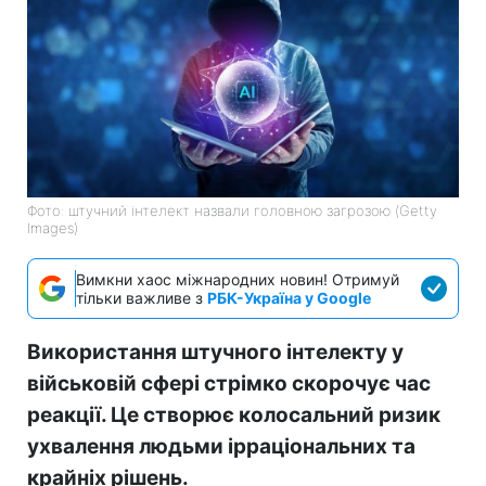
Фото: штучний інтелект назвали головною загрозою (Getty
Images)
Вимкни хаос міжнародних новин! Отримуй
тільки важливе з
РБК-Україна у Google
Використання штучного інтелекту у
військовій сфері стрімко скорочує час
реакції. Це створює колосальний ризик
ухвалення людьми ірраціональних та
крайніх рішень.