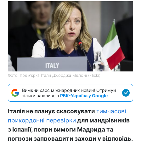
Фото: прем'єрка Італії Джорджа Мелоні (Flickr)
Вимкни хаос міжнародних новин! Отримуй
тільки важливе з
РБК-Україна у Google
Італія не планує скасовувати
тимчасові
прикордонні перевірки
для мандрівників
з Іспанії, попри вимоги Мадрида та
погрози запровадити заходи у відповідь.