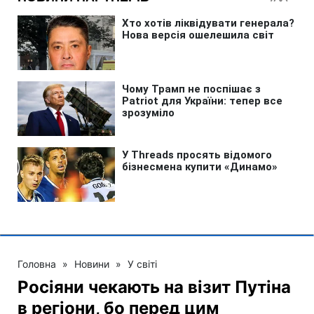
Головна
»
Новини
»
У світі
Росіяни чекають на візит Путіна
в регіони, бо перед цим