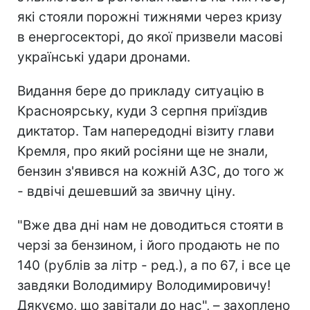
які стояли порожні тижнями через кризу
в енергосекторі, до якої призвели масові
українські удари дронами.
Видання бере до прикладу ситуацію в
Красноярську, куди 3 серпня приїздив
диктатор. Там напередодні візиту глави
Кремля, про який росіяни ще не знали,
бензин з'явився на кожній АЗС, до того ж
- вдвічі дешевший за звичну ціну.
"Вже два дні нам не доводиться стояти в
черзі за бензином, і його продають не по
140 (рублів за літр - ред.), а по 67, і все це
завдяки Володимиру Володимировичу!
Дякуємо, що завітали до нас", – захоплено