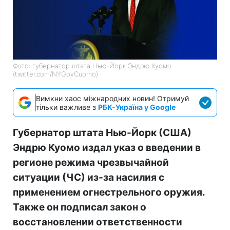
Фото: губернатор штата Нью-Йорк Эндрю Куомо
(twitter.com/NYGovCuomo)
Вимкни хаос міжнародних новин! Отримуй
тільки важливе з
РБК-Україна у Google
Губернатор штата Нью-Йорк (США)
Эндрю Куомо издал указ о введении в
регионе режима чрезвычайной
ситуации (ЧС) из-за насилия с
применением огнестрельного оружия.
Также он подписал закон о
восстановлении ответственности