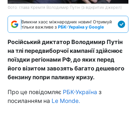
Фото: глава Кремля Володимир Путін (з відкритих джерел)
Вимкни хаос міжнародних новин! Отримуй
тільки важливе з
РБК-Україна у Google
Російський диктатор Володимир Путін
на тлі передвиборчої кампанії здійснює
поїздки регіонами РФ, до яких перед
його візитом завозять багато дешевого
бензину попри паливну кризу.
Про це повідомляє
РБК-Україна
з
посиланням на
Le Monde.