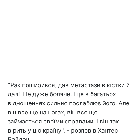
"Рак поширився, дав метастази в кістки й
далі. Це дуже боляче. І це в багатьох
відношеннях сильно послаблює його. Але
він все ще на ногах, він все ще
займається своїми справами. І він так
вірить у цю країну", - розповів Хантер
Байден.