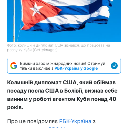
Фото: колишній дипломат США зізнався, що працював на
розвідку Куби (GettyImages)
Вимкни хаос міжнародних новин! Отримуй
тільки важливе з
РБК-Україна у Google
Колишній дипломат США, який обіймав
посаду посла США в Болівії, визнав себе
винним у роботі агентом Куби понад 40
років.
Про це повідомляє
РБК-Україна
з