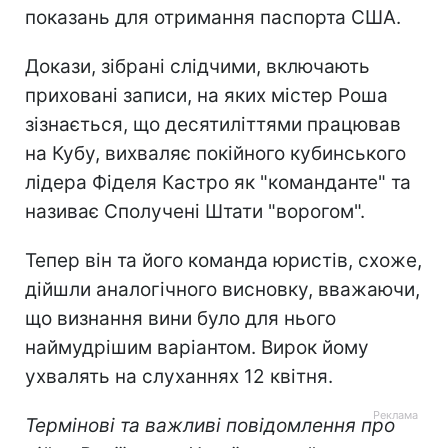
показань для отримання паспорта США.
Докази, зібрані слідчими, включають
приховані записи, на яких містер Роша
зізнається, що десятиліттями працював
на Кубу, вихваляє покійного кубинського
лідера Фіделя Кастро як "команданте" та
називає Сполучені Штати "ворогом".
Тепер він та його команда юристів, схоже,
дійшли аналогічного висновку, вважаючи,
що визнання вини було для нього
наймудрішим варіантом. Вирок йому
ухвалять на слуханнях 12 квітня.
Термінові та важливі повідомлення про