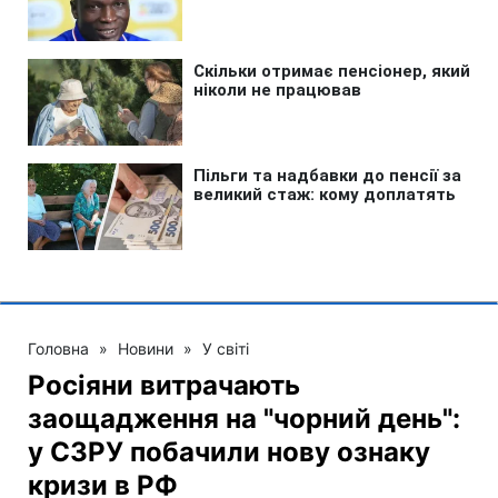
Головна
»
Новини
»
У світі
Росіяни витрачають
заощадження на "чорний день":
у СЗРУ побачили нову ознаку
кризи в РФ