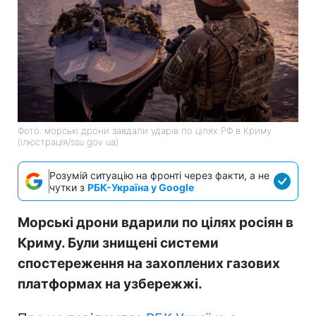
Фото: морські дрони завдали ударів по цілях РФ в Криму
(ілюстрація/ssu gov ua)
Розумій ситуацію на фронті через факти, а не
чутки з
РБК-Україна у Google
Морські дрони вдарили по цілях росіян в
Криму. Були знищені системи
спостереження на захоплених газових
платформах на узбережжі.