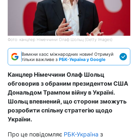
Фото: канцлер Німеччини Олаф Шольц (Getty Images)
Вимкни хаос міжнародних новин! Отримуй
тільки важливе з
РБК-Україна у Google
Канцлер Німеччини Олаф Шольц
обговорив з обраним президентом США
Дональдом Трампом війну в Україні.
Шольц впевнений, що сторони зможуть
розробити спільну стратегію щодо
України.
Про це повідомляє
РБК-Україна
з