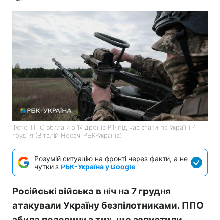
Фото: ППО збила 7 з 14 дронів РФ під час атаки по Україні 7
грудня (Віталій Носач, РБК-Україна)
Розумій ситуацію на фронті через факти, а не
чутки з
РБК-Україна у Google
Російські війська в ніч на 7 грудня
атакували Україну безпілотниками. ППО
збила половину з тих, що запустили