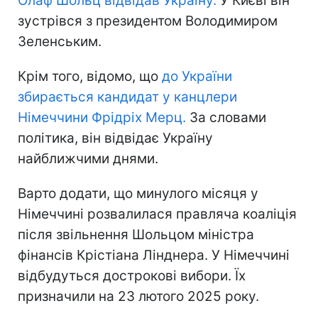
Олаф Шольц відвідав Україну.
У Києві він
зустрівся з президентом Володимиром
Зеленським.
Крім того, відомо, що
до України
збирається кандидат у канцлери
Німеччини Фрідріх Мерц.
За словами
політика, він відвідає Україну
найближчими днями.
Варто додати, що минулого місяця у
Німеччині розвалилася правляча коаліція
після звільнення Шольцом міністра
фінансів Крістіана Лінднера. У Німеччині
відбудуться дострокові вибори. Їх
призначили на 23 лютого 2025 року.