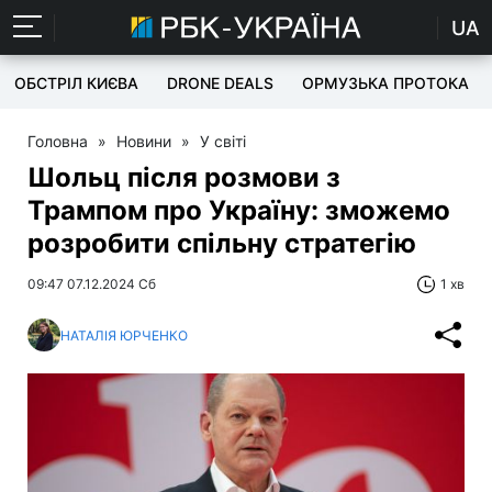
UA
ОБСТРІЛ КИЄВА
DRONE DEALS
ОРМУЗЬКА ПРОТОКА
Головна
»
Новини
»
У світі
Шольц після розмови з
Трампом про Україну: зможемо
розробити спільну стратегію
09:47 07.12.2024 Сб
1 хв
НАТАЛІЯ ЮРЧЕНКО