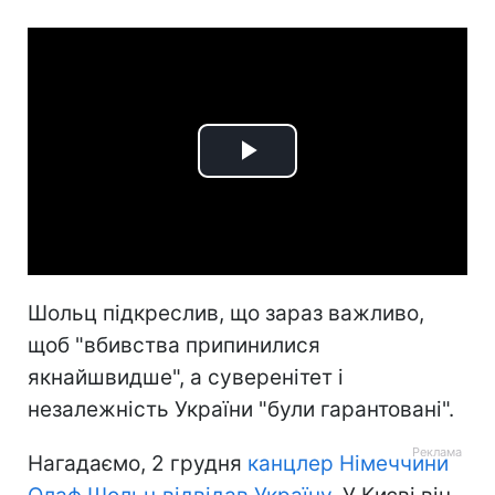
Play
Video
Шольц підкреслив, що зараз важливо,
щоб "вбивства припинилися
якнайшвидше", а суверенітет і
незалежність України "були гарантовані".
Нагадаємо, 2 грудня
канцлер Німеччини