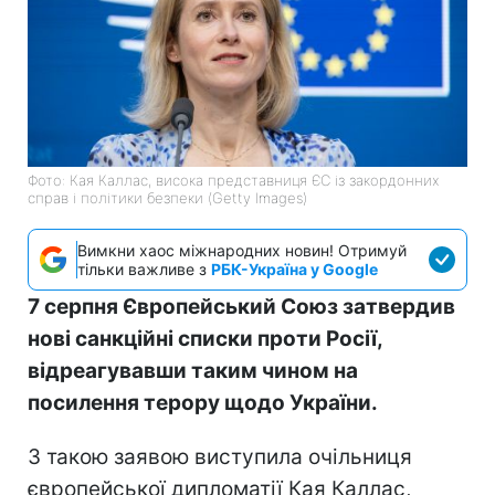
Фото: Кая Каллас, висока представниця ЄС із закордонних
справ і політики безпеки (Getty Images)
Вимкни хаос міжнародних новин! Отримуй
тільки важливе з
РБК-Україна у Google
7 серпня Європейський Союз затвердив
нові санкційні списки проти Росії,
відреагувавши таким чином на
посилення терору щодо України.
З такою заявою виступила очільниця
європейської дипломатії Кая Каллас,