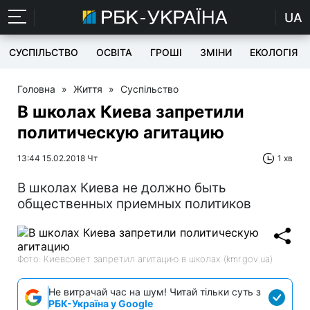
UA
СУСПІЛЬСТВО
ОСВІТА
ГРОШІ
ЗМІНИ
ЕКОЛОГІЯ
Головна
»
Життя
»
Суспільство
В школах Киева запретили
политическую агитацию
13:44 15.02.2018 Чт
1 хв
В школах Киева не должно быть
общественных приемных политиков
Фото: Киевсовет запретил агитацию в школах (kmr.gov.ua)
Не витрачай час на шум! Читай тільки суть з
РБК-Україна у Google