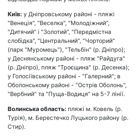
Київ:
у Дніпровському районі - пляжі
"Венеція", "Веселка", "Молодіжний",
"Дитячий" і "Золотий", "Передмістна
слобідка", "Центральний", "Чорторий"
(парк "Муромець"), "Тельбін" (р. Дніпро);
у Деснянському районі - пляж "Райдуга"
(р. Дніпро), пляж "Троєщина" (р. Десенка);
у Голосіївському районі - "Галерний"; в
Оболонському районі - "Острів Оболонь",
"Вербний" та "Пуща-Водиця" на 5-7 лінії.
Волинська область:
пляжі м. Ковель (р.
Турія), м. Берестечко Луцького району (р.
Стир).