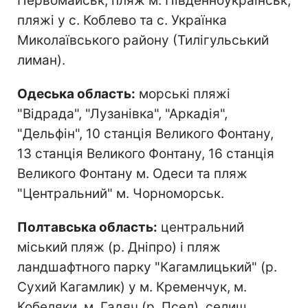
Первомайськ, пляж м. Південноукраїнськ,
пляжі у с. Коблево та с. Українка
Миколаївського району (Тилігульський
лиман).
Одеська область:
морські пляжі
"Відрада", "Лузанівка", "Аркадія",
"Дельфін", 10 станція Великого Фонтану,
13 станція Великого Фонтану, 16 станція
Великого Фонтану м. Одеси та пляж
"Центральний" м. Чорноморськ.
Полтавська область:
центральний
міський пляж (р. Дніпро) і пляж
ландшафтного парку "Кагамлицький" (р.
Сухий Кагамлик) у м. Кременчук, м.
Кобеляки, м. Гадяч (р. Псел), селищ