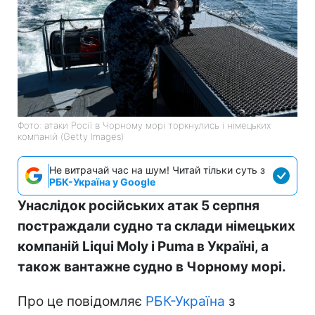
Фото: атаки Росії в Чорному морі торкнулись і німецьких
компаній (Getty Images)
Не витрачай час на шум! Читай тільки суть з
РБК-Україна у Google
Унаслідок російських атак 5 серпня
постраждали судно та склади німецьких
компаній Liqui Moly і Puma в Україні, а
також вантажне судно в Чорному морі.
Про це повідомляє
РБК-Україна
з