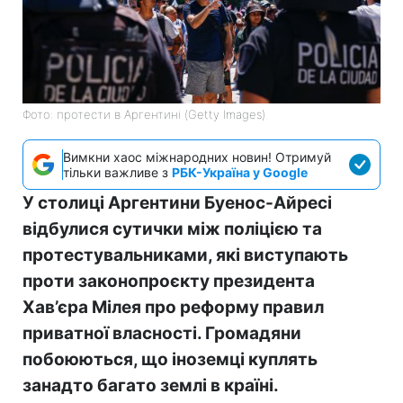
Фото: протести в Аргентині (Getty Images)
Вимкни хаос міжнародних новин! Отримуй
тільки важливе з
РБК-Україна у Google
У столиці Аргентини Буенос-Айресі
відбулися сутички між поліцією та
протестувальниками, які виступають
проти законопроєкту президента
Хав’єра Мілея про реформу правил
приватної власності. Громадяни
побоюються, що іноземці куплять
занадто багато землі в країні.