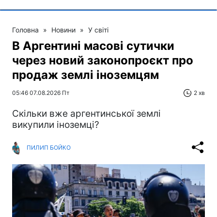
Головна
»
Новини
»
У світі
В Аргентині масові сутички
через новий законопроєкт про
продаж землі іноземцям
05:46 07.08.2026 Пт
2 хв
Скільки вже аргентинської землі
викупили іноземці?
ПИЛИП БОЙКО