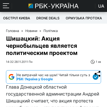
UA
ОБСТРІЛ КИЄВА
DRONE DEALS
ОРМУЗЬКА ПРОТОКА
Головна
»
Новини
»
Політика
Шишацкий: Акция
чернобыльцев является
политическим проектом
14:32 28.11.2011 Пн
1 хв
Не витрачай час на шум! Читай тільки суть з
РБК-Україна у Google
Глава Донецкой областной
государственной администрации Андрей
Шишацкий считает, что акция протеста