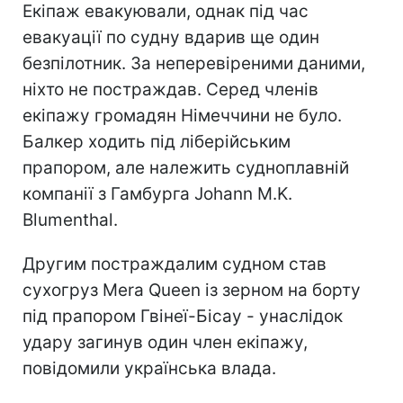
Екіпаж евакуювали, однак під час
евакуації по судну вдарив ще один
безпілотник. За неперевіреними даними,
ніхто не постраждав. Серед членів
екіпажу громадян Німеччини не було.
Балкер ходить під ліберійським
прапором, але належить судноплавній
компанії з Гамбурга Johann M.K.
Blumenthal.
Другим постраждалим судном став
сухогруз Mera Queen із зерном на борту
під прапором Гвінеї-Бісау - унаслідок
удару загинув один член екіпажу,
повідомили українська влада.