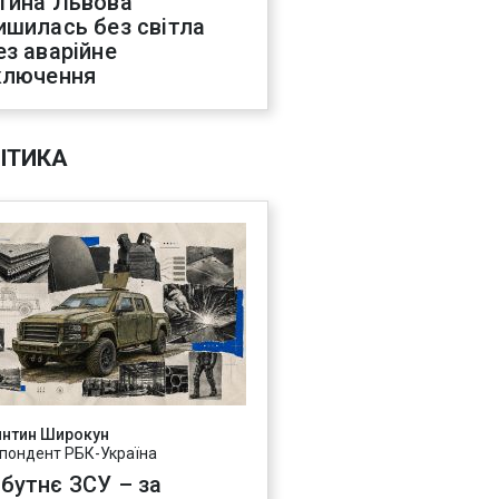
тина Львова
ишилась без світла
ез аварійне
ключення
ІТИКА
янтин Широкун
пондент РБК-Україна
бутнє ЗСУ – за