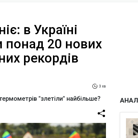
іє: в Україні
и понад 20 нових
них рекордів
3 хв
 термометрів "злетіли" найбільше?
АНАЛ