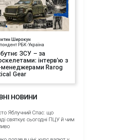
янтин Широкун
пондент РБК-Україна
бутнє ЗСУ – за
оскелетами: інтерв'ю з
-менеджерами Rarog
ical Gear
ВНІ НОВИНИ
сто Яблучний Спас: що
ді святкує сьогодні ПЦУ й чим
ливо
зко додав в ціні: курс валют у