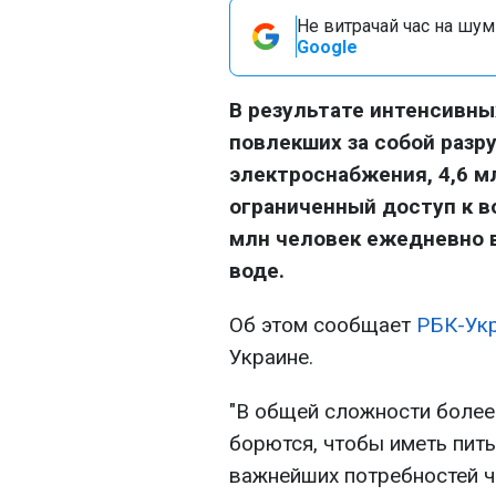
Не витрачай час на шум!
Google
В результате интенсивны
повлекших за собой разр
электроснабжения, 4,6 м
ограниченный доступ к в
млн человек ежедневно в
воде.
Об этом сообщает
РБК-Ук
Украине.
"В общей сложности более
борются, чтобы иметь пить
важнейших потребностей ч