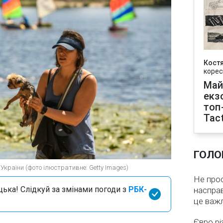
Кост
корес
Май
екз
топ
Tact
ГОЛО
 України (фото ілюстративне: Getty Images)
Не про
цька! Слідкуй за змінами погоди з
РБК-
насправ
це важ
Євро рі