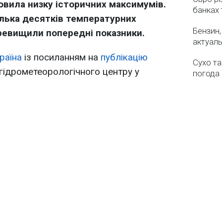
новила низку історичних максимумів.
банках 
ілька десятків температурних
Бензин,
еревищили попередні показники.
актуаль
раїна
із посиланням на
публікацію
Сухо та
гідрометеорологічного центру у
погода 