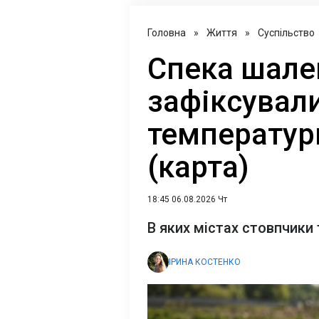
Головна
»
Життя
»
Суспільство
Спека шален
зафіксувал
температур
(карта)
18:45 06.08.2026 Чт
В яких містах стовпчики
ІРИНА КОСТЕНКО