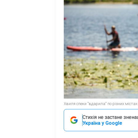
Хвиля спеки "вдарила" по різних містах
Стихія не застане знена
Україна у Google