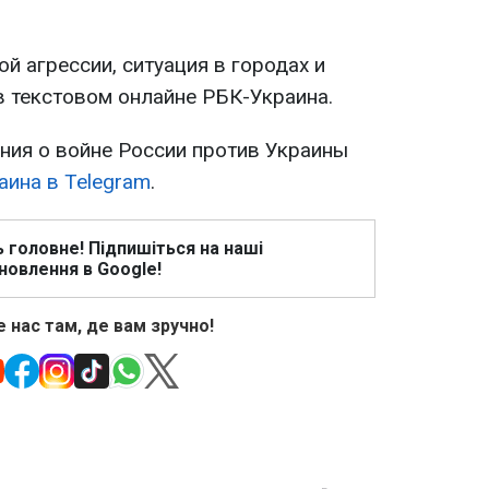
й агрессии, ситуация в городах и
в текстовом онлайне РБК-Украина.
ия о войне России против Украины
аина в Telegram
.
ь головне! Підпишіться на наші
новлення в Google!
 нас там, де вам зручно!