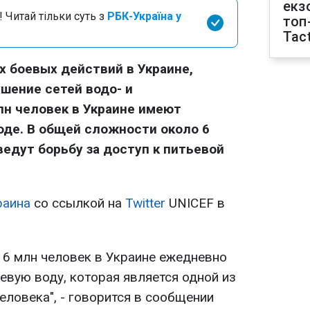
екз
 Читай тільки суть з
РБК-Україна у
топ
Tact
х боевых действий в Украине,
ушение сетей водо- и
лн человек в Украине имеют
оде. В общей сложности около 6
едут борьбу за доступ к питьевой
раина
со ссылкой на
Twitter
UNICEF в
 6 млн человек в Украине ежедневно
евую воду, которая является одной из
еловека", - говорится в сообщении