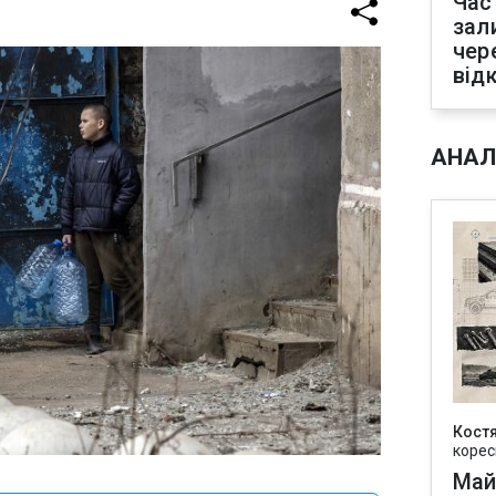
Час
зал
чер
від
АНАЛ
Кост
корес
Май