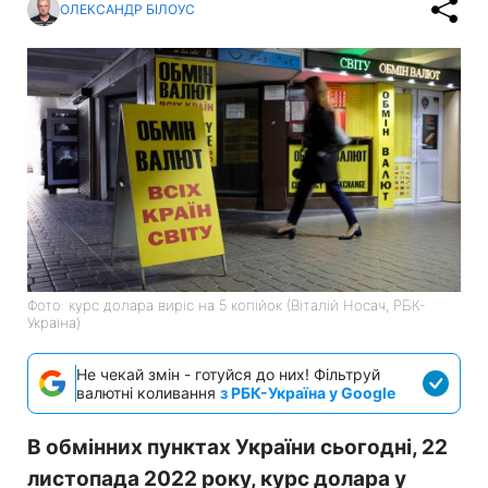
ОЛЕКСАНДР БІЛОУС
Фото: курс долара виріс на 5 копійок (Віталій Носач, РБК-
Україна)
Не чекай змін - готуйся до них! Фільтруй
валютні коливання
з РБК-Україна у Google
В обмінних пунктах України сьогодні, 22
листопада 2022 року, курс долара у