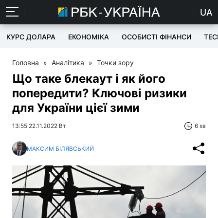
UA
КУРС ДОЛАРА
ЕКОНОМІКА
ОСОБИСТІ ФІНАНСИ
TEC
Головна
»
Аналітика
»
Точки зору
Що таке блекаут і як його
попередити? Ключові ризики
для України цієї зими
13:55 22.11.2022 Вт
6 хв
МАКСИМ БІЛЯВСЬКИЙ