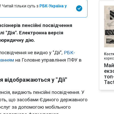
 Читай тільки суть з
РБК-Україна у
нсіонерів пенсійні посвідчення
і "Дія". Електронна версія
 юридичну дію.
освідчення не видно у "Дії",
РБК-
Кост
корес
ланням
на Головне управління ПФУ в
Май
екз
топ
ня відображаються у "Дії"
Tact
нсія, видають пенсійні посвідчення. У
ють, що засобами Єдиного державного
ослуг за допомогою мобільного