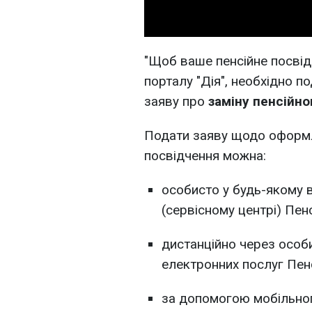
"Щоб ваше пенсійне посві
порталу "Дія", необхідно п
заяву про
заміну пенсійно
Подати заяву щодо оформл
посвідчення можна:
особисто у будь-якому 
(сервісному центрі) Пен
дистанційно через особ
електронних послуг Пен
за допомогою мобільног