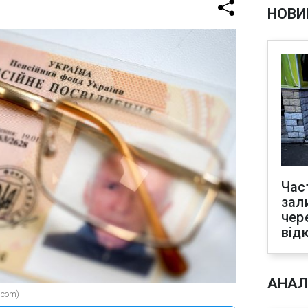
НОВИ
Час
зал
чер
від
АНАЛ
.com)