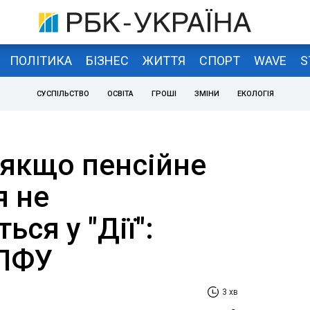
ПОЛІТИКА
БІЗНЕС
ЖИТТЯ
СПОРТ
WAVE
S
СУСПІЛЬСТВО
ОСВІТА
ГРОШІ
ЗМІНИ
ЕКОЛОГІЯ
 якщо пенсійне
я не
ься у "Дії":
 ПФУ
3 хв