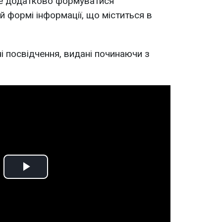
же додатково формуватися
й формі інформації, що міститься в
йні посвідчення, видані починаючи з
Play
Video