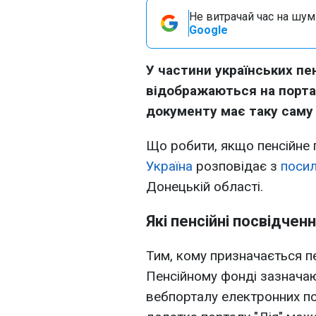
Не витрачай час на шум!
Google
У частини українських пе
відображаються на портал
документу має таку саму
Що робити, якщо пенсійне п
Україна
розповідає з
поси
Донецькій області.
Які пенсійні посвідчен
Тим, кому призначається пе
Пенсійному фонді зазнача
вебпорталу електронних п