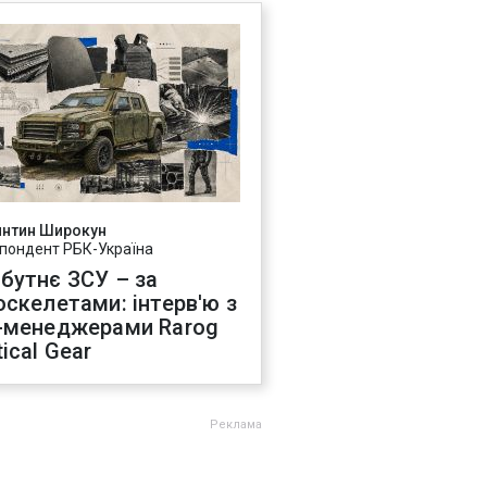
янтин Широкун
пондент РБК-Україна
бутнє ЗСУ – за
оскелетами: інтерв'ю з
-менеджерами Rarog
ical Gear