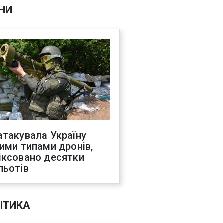
НИ
атакувала Україну
ними типами дронів,
іксовано десятки
льотів
ІТИКА