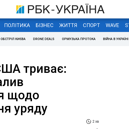
ПОЛІТИКА
БІЗНЕС
ЖИТТЯ
СПОРТ
WAVE
S
ОБСТРІЛ КИЄВА
DRONE DEALS
ОРМУЗЬКА ПРОТОКА
ВІЙНА В УКРАЇНІ
США триває:
алив
я щодо
ня уряду
2 хв