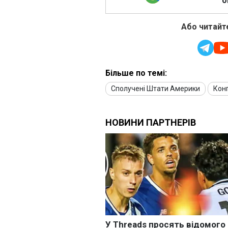
о
Або читайте
Більше по темі:
Сполучені Штати Америки
Кон