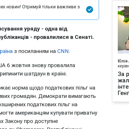
их новин! Отримуй тільки важливе з
нсування уряду - одна від
убліканців - провалилися в Сенаті.
раїна
з посиланням на
CNN.
Юлія
ША 6 жовтня знову провалила
керів
рипинити шатдаун в країні.
За р
жал
інт
икає норма щодо податкових пільг на
Ген
ивих громадян. Демократи вимагають
зширених податкових пільг на
омогти американцям купувати приватну
х Закону про доступне