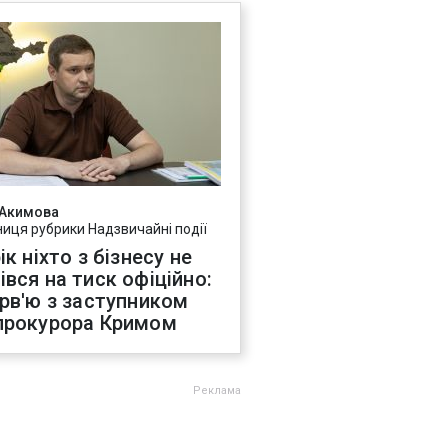
 Акимова
ниця рубрики Надзвичайні події
ік ніхто з бізнесу не
івся на тиск офіційно:
ерв'ю з заступником
прокурора Кримом