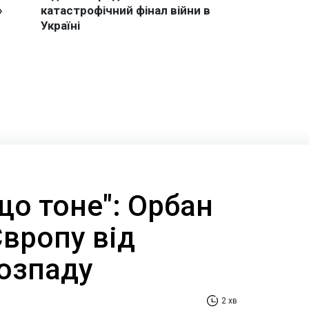
що тоне": Орбан
Європу від
озпаду
2 хв