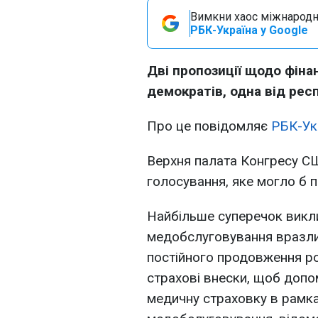
Вимкни хаос міжнародн
РБК-Україна у Google
Дві пропозиції щодо фіна
демократів, одна від респ
Про це повідомляє
РБК-Ук
Верхня палата Конгресу С
голосування, яке могло б п
Найбільше суперечок викл
медобслуговування вразл
постійного продовження ро
страхові внески, щоб доп
медичну страховку в рамка