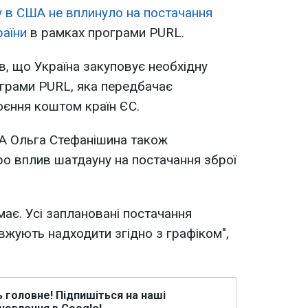
у в США не вплинуло на постачання
раїни
в рамках програми PURL.
, що Україна закуповує необхідну
грами PURL, яка передбачає
оєння коштом країн ЄС.
ША Ольга Стефанішина також
о вплив шатдауну на постачання зброї
має. Усі заплановані постачання
жують надходити згідно з графіком",
ь головне! Підпишіться на наші