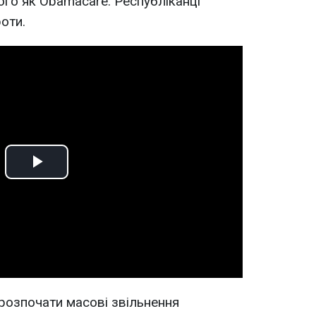
го як Obamacare. Республіканці
оти.
Play
Video
розпочати масові звільнення