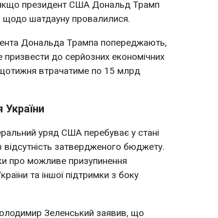
 якщо президент США Дональд Трамп
 щодо шатдауну провалилися.
дента Дональда Трампа попереджають,
 призвести до серйозних економічних
 щотижня втрачатиме по 15 млрд
 України
ральний уряд США перебуває у стані
з відсутність затвердженого бюджету.
тки про можливе призупинення
раїни та іншої підтримки з боку
Володимир Зеленський заявив, що