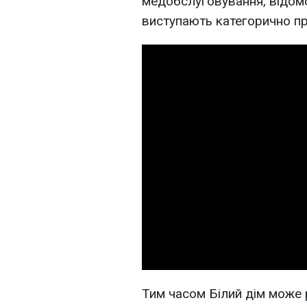
медобслуговування, відомо
виступають категорично пр
Тим часом Білий дім може 