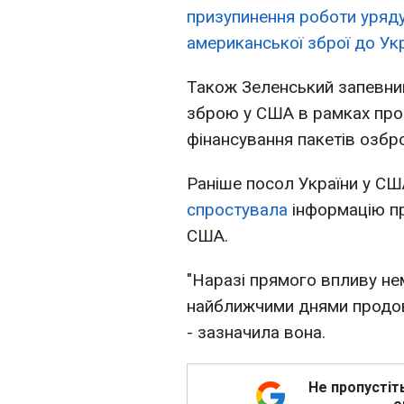
призупинення роботи уряд
американської зброї до Ук
Також Зеленський запевнив
зброю у США в рамках про
фінансування пакетів озбр
Раніше посол України у С
спростувала
інформацію пр
США.
"Наразі прямого впливу не
найближчими днями продов
- зазначила вона.
Не пропустіт