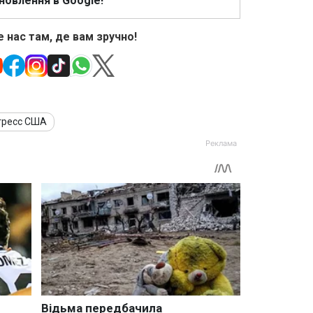
новлення в Google!
 нас там, де вам зручно!
гресс США