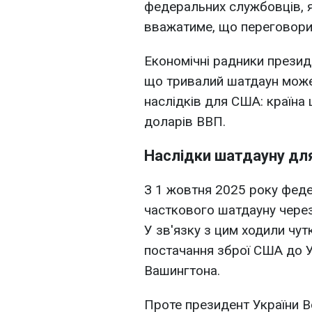
федеральних службовців,
вважатиме, що переговори
Економічні радники прези
що тривалий шатдаун може
наслідків для США: країна
доларів ВВП.
Наслідки шатдауну для
З 1 жовтня 2025 року феде
часткового шатдауну чере
У зв'язку з цим ходили чу
постачання зброї США до Ук
Вашингтона.
Проте президент України 