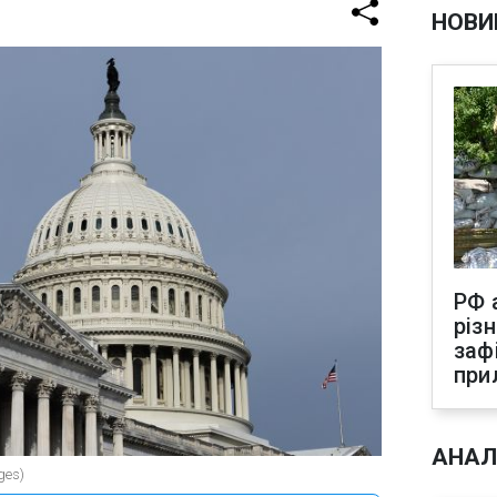
НОВИ
РФ 
різ
заф
при
АНАЛ
ges)